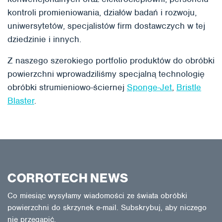
kontroli promieniowania, działów badań i rozwoju,
uniwersytetów, specjalistów firm dostawczych w tej
dziedzinie i innych.
Z naszego szerokiego portfolio produktów do obróbki
powierzchni wprowadziliśmy specjalną technologię
obróbki strumieniowo-ściernej
Sponge-Jet
,
Bristle
Blaster
.
CORROTECH NEWS
Co miesiąc wysyłamy wiadomości ze świata obróbki
powierzchni do skrzynek e-mail. Subskrybuj, aby niczego
nie przegapić.