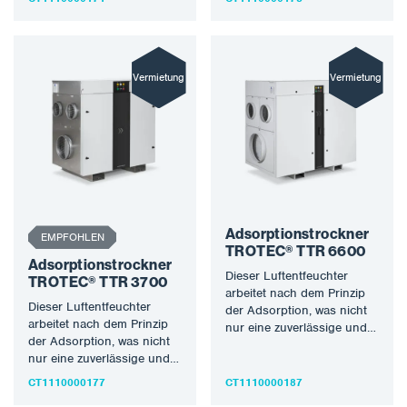
Entfeuchtungsleistung
Entfeuchtungsleistung
auch bei niedrigen
auch bei niedrigen
Temperaturen…
Temperaturen…
Vermietung
Vermietung
Adsorptionstrockner
EMPFOHLEN
TROTEC® TTR 6600
Adsorptionstrockner
Dieser Luftentfeuchter
TROTEC® TTR 3700
arbeitet nach dem Prinzip
Dieser Luftentfeuchter
der Adsorption, was nicht
arbeitet nach dem Prinzip
nur eine zuverlässige und
der Adsorption, was nicht
hohe
nur eine zuverlässige und
Entfeuchtungsleistung
hohe
auch bei niedrigen
CT1110000177
CT1110000187
Entfeuchtungsleistung
Temperaturen…