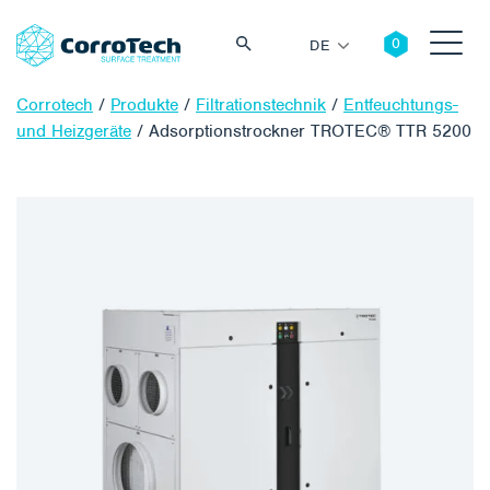
DE
Corrotech
/
Produkte
/
Filtrationstechnik
/
Entfeuchtungs-
und Heizgeräte
/
Adsorptionstrockner TROTEC® TTR 5200
Suche