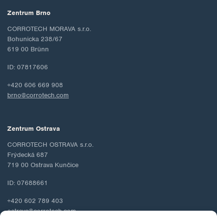
Zentrum Brno
CORROTECH MORAVA s.r.o.
Bohunicka 238/67
619 00 Brünn
ID: 07817606
+420 606 669 908
brno@corrotech.com
Zentrum Ostrava
CORROTECH OSTRAVA s.r.o.
Frýdecká 687
719 00 Ostrava Kunčice
ID: 07688661
+420 602 789 403
ostrava@corrotech.com