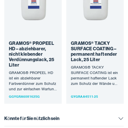
GRAMOS® PROPEEL
GRAMOS® TACKY
HD – abziehbarer,
SURFACE COATING –
nicht klebender
permanent haftender
Verdünnungslack, 25
Lack, 25 Liter
Liter
GRAMOS® TACKY
GRAMOS® PROPEEL HD
SURFACE COATING ist ein
ist ein abziehbarer
permanent haftender Lack
Farbverdünner zum Schutz
zum Schutz der Wände und
und zur einfachen Wartung
anderer Teile der
gegen Lackoverspray und
Lackierkabine vor
GGYGRA6081625G
GYGRAA4511-25
zur einfachen Wartung
Lackoverspray.…
der…
Könnte für Sie nützlich sein