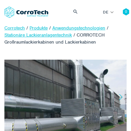
DE
Corrotech
/
Produkte
/
Anwendungstechnologien
/
Stationäre Lackieranlagentechnik
/
CORROTECH
Großraumlackierkabinen und Lackierkabinen
S