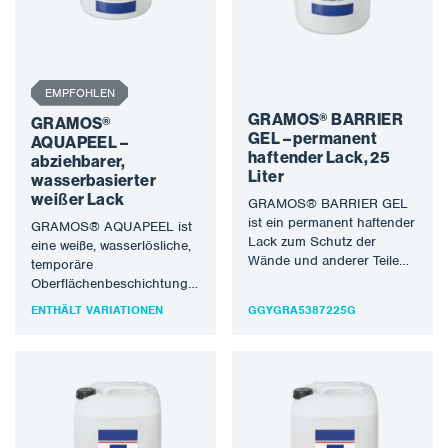
EMPFOHLEN
GRAMOS® BARRIER
GRAMOS®
GEL – permanent
AQUAPEEL –
haftender Lack, 25
abziehbarer,
Liter
wasserbasierter
weißer Lack
GRAMOS® BARRIER GEL
ist ein permanent haftender
GRAMOS® AQUAPEEL ist
Lack zum Schutz der
eine weiße, wasserlösliche,
Wände und anderer Teile
temporäre
der Spritzkabine vor
Oberflächenbeschichtung,
Lacknebel und…
die auf alle glatten,
ENTHÄLT VARIATIONEN
GGYGRA5387225G
sauberen Metalloberflächen
aufgetragen werden kann,
um eine einfache…