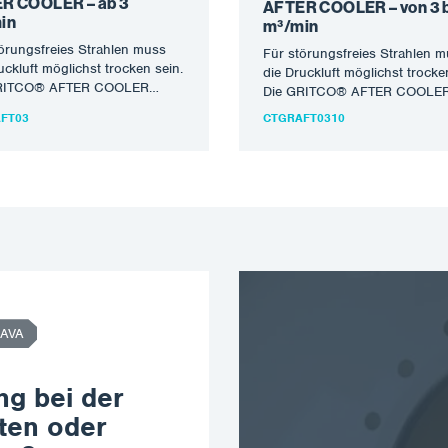
R COOLER – ab 3
AFTER COOLER – von 3 b
in
m³/min
örungsfreies Strahlen muss
Für störungsfreies Strahlen 
uckluft möglichst trocken sein.
die Druckluft möglichst trocke
RITCO® AFTER COOLER
Die GRITCO® AFTER COOLE
 von Nachkühlern wurde
Reihe von Nachkühlern wurde
FT03
CTGRAFT0310
kelt, um die…
entwickelt, um die…
AVA
ng bei der
ten oder