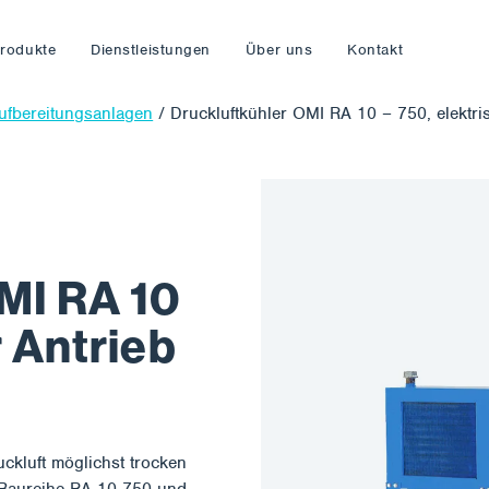
rodukte
Dienstleistungen
Über uns
Kontakt
aufbereitungsanlagen
/
Druckluftkühler OMI RA 10 – 750, elektri
MI RA 10
r Antrieb
ckluft möglichst trocken
 Baureihe RA 10-750 und