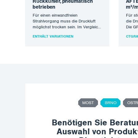
Rückkühler, pneumatisch
AFTE
betrieben
m³/m
Für einen einwandfreien
Für st
Strahlvorgang muss die Druckluft
die Dr
möglichst trocken sein. Im Vergleich
Die G
zur elektrischen Version RA 10-750
Reihe
ENTHÄLT VARIATIONEN
CTGRA
wird ein pneumatisches…
entwic
MOST
BRNO
OSTR
Benötigen Sie Beratu
Auswahl von Produk