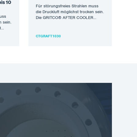
is 10
Für störungsfreies Strahlen muss
die Druckluft möglichst trocken sein.
muss
Die GRITCO® AFTER COOLER
n sein.
Reihe von Nachkühlern wurde
R
entwickelt, um die…
CTGRAFT1030