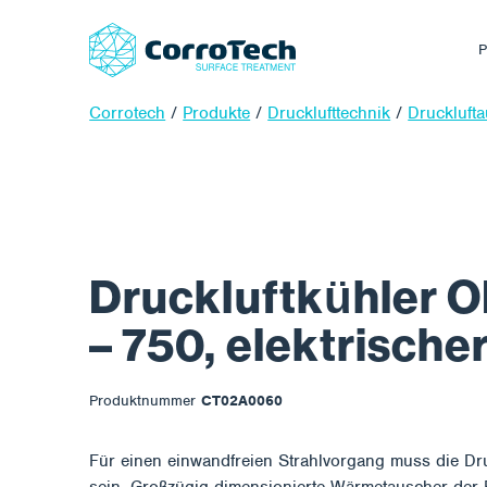
P
Corrotech
/
Produkte
/
Drucklufttechnik
/
Druckluft
Druckluftkühler O
– 750, elektrische
Produktnummer
CT02A0060
Für einen einwandfreien Strahlvorgang muss die Dru
sein. Großzügig dimensionierte Wärmetauscher der