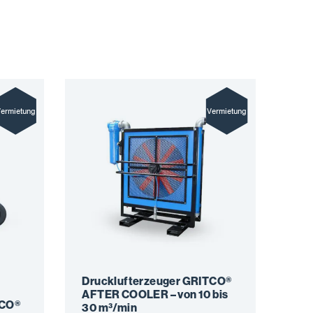
ermietung
Vermietung
Drucklufterzeuger GRITCO®
AFTER COOLER – von 10 bis
TCO®
30 m³/min