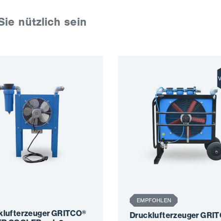
Sie nützlich sein
V
EMPFOHLEN
klufterzeuger GRITCO®
Drucklufterzeuger GRI