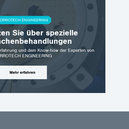
ORROTECH ENGINEERING
ten Sie über spezielle
orrotech.com
ächenbehandlungen
789 403
r Erfahrung und dem Know-how der Experten von
RROTECH ENGINEERING
Mehr erfahren