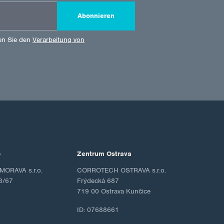
Abonnieren
en Sie den
Verarbeitung von
o
Zentrum Ostrava
ORAVA s.r.o.
CORROTECH OSTRAVA s.r.o.
8/67
Frýdecká 687
719 00 Ostrava Kunčice
ID: 07688661