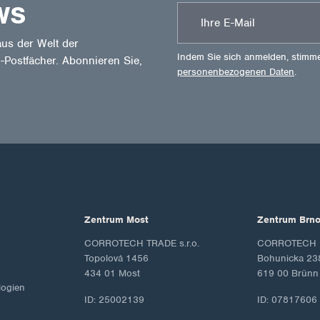
WS
us der Welt der
Indem Sie sich anmelden, stimm
-Postfächer. Abonnieren Sie,
personenbezogenen Daten
.
Zentrum Most
Zentrum Brn
CORROTECH TRADE s.r.o.
CORROTECH M
Topolová 1456
Bohunicka 23
434 01 Most
619 00 Brünn
ogien
ID: 25002139
ID: 07817606