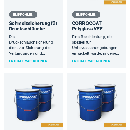
EMPFOHLEN
EMPFOHLEN
Schmelzsicherung für
CORROCOAT
Druckschläuche
Polyglass VEF
Die
Eine Beschichtung, die
Druckschlauchsicherung
speziell für
dient zur Sicherung der
Unterwasserumgebungen
Verbindungen und
entwickelt wurde, in denen
Anschlüsse von
eine perfekte chemische
ENTHÄLT VARIATIONEN
ENTHÄLT VARIATIONEN
Druckschläuchen
Beständigkeit erforderlich
untereinander oder am
ist. Polyglass VEF eignet
Gerät.
sich…
Schlauchtrennsicherungen
werden an den
Schlauchanschlüssen…