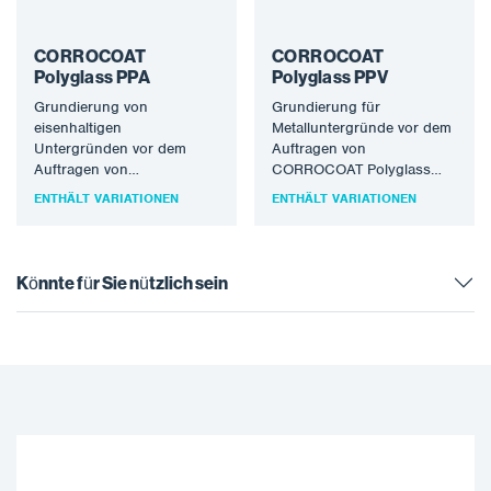
CORROCOAT
CORROCOAT
Polyglass PPA
Polyglass PPV
Grundierung von
Grundierung für
eisenhaltigen
Metalluntergründe vor dem
Untergründen vor dem
Auftragen von
Auftragen von
CORROCOAT Polyglass
CORROCOAT Polyglass
oder CORROCOAT
ENTHÄLT VARIATIONEN
ENTHÄLT VARIATIONEN
oder CORROCOAT
Polyglass VE bei
Polyglass VE. Es kann auch
Betriebstemperaturen von
verwendet werden, um…
über 80°C. Es kann…
Könnte für Sie nützlich sein