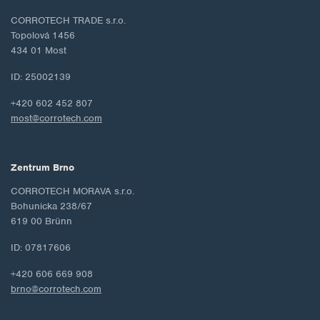
CORROTECH TRADE s.r.o.
Topolová 1456
434 01 Most
ID: 25002139
+420 602 452 807
most@corrotech.com
Zentrum Brno
CORROTECH MORAVA s.r.o.
Bohunicka 238/67
619 00 Brünn
ID: 07817606
+420 606 669 908
brno@corrotech.com