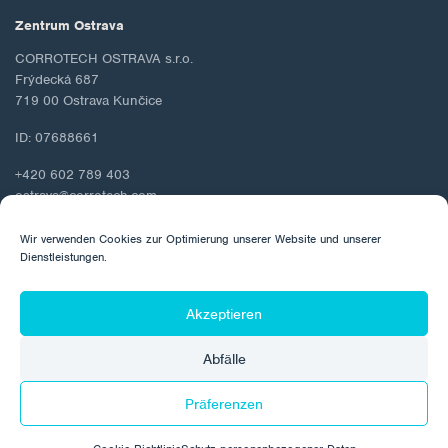
Zentrum Ostrava
CORROTECH OSTRAVA s.r.o.
Frýdecká 687
719 00 Ostrava Kunčice
ID: 07688661
+420 602 789 403
ostrava@corrotech.com
Wir verwenden Cookies zur Optimierung unserer Website und unserer
Dienstleistungen.
© 2026 Corrotech
Akzeptieren
Über uns
Kontakt
Schutz personenbezogener Daten
Abfälle
Cookie-Richtlinie
Präferenzen
Hergestellt von: