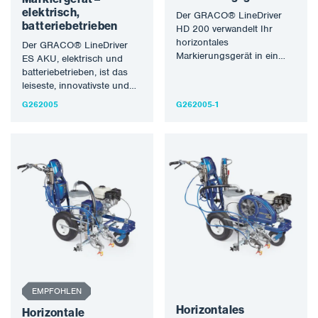
elektrisch,
Der GRACO® LineDriver
batteriebetrieben
HD 200 verwandelt Ihr
horizontales
Der GRACO® LineDriver
Markierungsgerät in ein
ES AKU, elektrisch und
hydrostatisch
batteriebetrieben, ist das
angetriebenes Fahrzeug. Es
leiseste, innovativste und
verdoppelt die Produktivität,
benutzerfreundlichste
G262005
G262005-1
verbessert die…
Fahrsystem. Schließen Sie
den LineDriver ES…
EMPFOHLEN
Horizontales
Horizontale