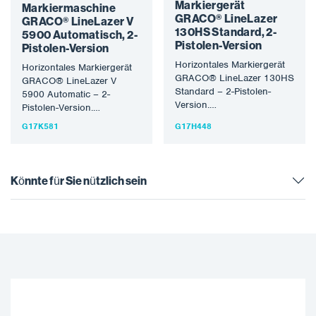
Markiergerät
Markiermaschine
GRACO® LineLazer
GRACO® LineLazer V
130HS Standard, 2-
5900 Automatisch, 2-
Pistolen-Version
Pistolen-Version
Horizontales Markiergerät
Horizontales Markiergerät
GRACO® LineLazer 130HS
GRACO® LineLazer V
Standard – 2-Pistolen-
5900 Automatic – 2-
Version.
Pistolen-Version.
Applikationsmaschine für
Applikationsmaschine für
G17K581
G17H448
horizontale
horizontale
Straßenmarkierungen mit
Straßenmarkierungen mit
benzin-hydraulischem
Benzinantrieb und zwei
Antrieb. Aufgrund seiner
automatischen Pistolen.
Könnte für Sie nützlich sein
Leistungsfähigkeit eignet
Aufgrund…
er…