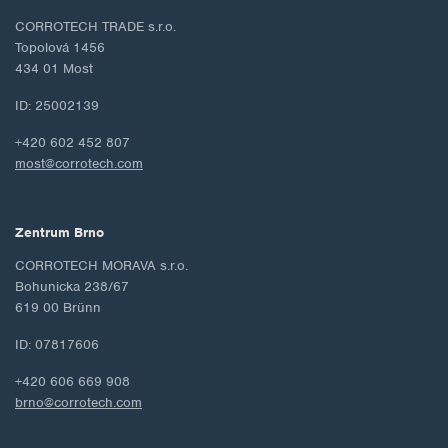
CORROTECH TRADE s.r.o.
Topolová 1456
434 01 Most
ID: 25002139
+420 602 452 807
most@corrotech.com
Zentrum Brno
CORROTECH MORAVA s.r.o.
Bohunicka 238/67
619 00 Brünn
ID: 07817606
+420 606 669 908
brno@corrotech.com