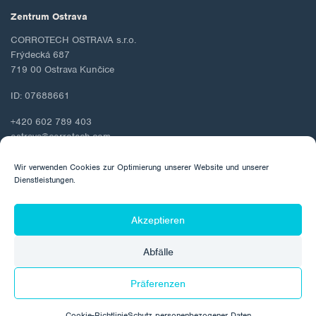
Zentrum Ostrava
CORROTECH OSTRAVA s.r.o.
Frýdecká 687
719 00 Ostrava Kunčice
ID: 07688661
+420 602 789 403
ostrava@corrotech.com
Wir verwenden Cookies zur Optimierung unserer Website und unserer
Dienstleistungen.
© 2026 Corrotech
Akzeptieren
Über uns
Kontakt
Schutz personenbezogener Daten
Abfälle
Cookie-Richtlinie
Präferenzen
Hergestellt von:
Cookie-Richtlinie
Schutz personenbezogener Daten