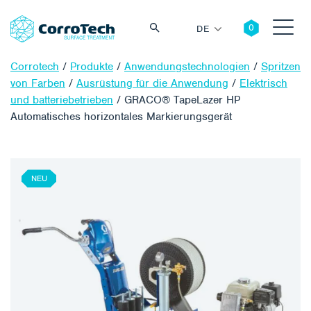
DE
Corrotech
/
Produkte
/
Anwendungstechnologien
/
Spritzen
von Farben
/
Ausrüstung für die Anwendung
/
Elektrisch
und batteriebetrieben
/
GRACO® TapeLazer HP
Automatisches horizontales Markierungsgerät
Suche
NEU