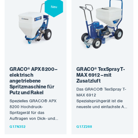
Neu
GRACO® APX 8200 –
GRACO® TexSpray T-
elektrisch
MAX 6912 – mit
angetriebene
Zusatzluft
Spritzmaschine für
Das GRACO® TexSpray T-
Putz und Rakel
MAX 6912
Spezielles GRACO® APX
Spezialsprühgerät ist die
8200 Hochdruck-
neueste und einfachste Art,
Spritzgerät für das
glatte Materialien auf
Auftragen von Dick- und
Materialien mit körnigen
Dünnfilmbeschichtungen.
Zusätzen an…
G17N352
G17Z288
Ein völlig neues Modell, das
für die Verarbeitung…