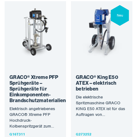
Neu
GRACO® Xtreme PFP
GRACO® King E50
Sprühgeräte –
ATEX – elektrisch
Sprühgeräte für
betrieben
Einkomponenten-
Die elektrische
Brandschutzmaterialien
Spritzmaschine GRACO
Elektrisch angetriebenes
KING E50 ATEX ist für das
GRACO® Xtreme PFP
Auftragen von
Hochdruck-
Schutzsprays konzipiert.
Kolbenspritzgerät zum
Ausgewählte Modelle sind
Spritzen von
für den Einsatz…
G16T311
G273252