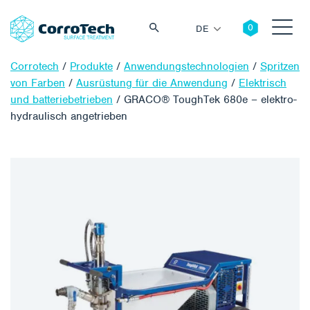
DE
Corrotech
/
Produkte
/
Anwendungstechnologien
/
Spritzen
von Farben
/
Ausrüstung für die Anwendung
/
Elektrisch
und batteriebetrieben
/
GRACO® ToughTek 680e – elektro-
hydraulisch angetrieben
Suche