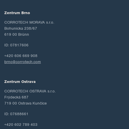
Zentrum Brno
CORROTECH MORAVA s.r.o.
Bohunicka 238/67
619 00 Brünn
ID: 07817606
+420 606 669 908
brno@corrotech.com
Zentrum Ostrava
CORROTECH OSTRAVA s.r.o.
Frýdecká 687
719 00 Ostrava Kunčice
ID: 07688661
+420 602 789 403