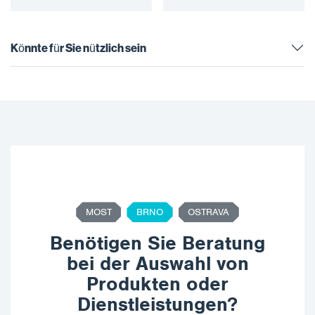
handgemischter Epoxid-
Brandschutzmasse. Die
kostengünstige Wahl für
alle PFP-Arbeiten (passiver
Könnte für Sie nützlich sein
Brandschutz). Machen…
MOST
BRNO
OSTRAVA
Benötigen Sie Beratung
bei der Auswahl von
Produkten oder
Dienstleistungen?