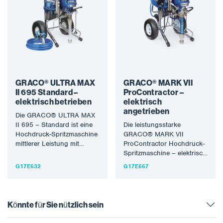
GRACO® ULTRA MAX
GRACO® MARK VII
II 695 Standard –
ProContractor –
elektrisch betrieben
elektrisch
angetrieben
Die GRACO® ULTRA MAX
II 695 – Standard ist eine
Die leistungsstarke
Hochdruck-Spritzmaschine
GRACO® MARK VII
mittlerer Leistung mit
ProContractor Hochdruck-
elektrischem Antrieb und
Spritzmaschine – elektrisch
Top-Ausstattung, die für…
angetrieben und auf
G17E632
G17E667
höchstem Niveau
ausgestattet, geeignet für
die Verarbeitung der…
Könnte für Sie nützlich sein