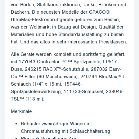
von Böden, Stahlkonstruktionen, Tanks, Brücken und
Dächern. Die neuesten Modelle der GRACO®
UltraMax-Elektrosprühgeräte gehören zum Besten,
was der Weltmarkt in Bezug auf Design, Qualität der
Materialien und hohe Standardausstattung zu bieten
hat. Und das alles in sehr interessanten Preisklassen.
Alle Geräte werden komplett und spritzfertig geliefert:
mit 17Y043 Contractor PC™-Spritzpistole, LP517-
Düse, 246215 RAC X™-Schutzhülle, 287032 Easy-
Out™-Filter (60 Maschenweite), 240794 BlueMax™ II-
Schlauch (1/4″ x 15 m), 15F446-
Spritzpistolenwerkzeug, 111733-Schlüssel, 238049
TSL™ (118 ml).
Merkmale:
Robuster zweirädriger Wagen in
Chromausführung mit Schlauchhalterung
BlueLink Verwaltungs-App