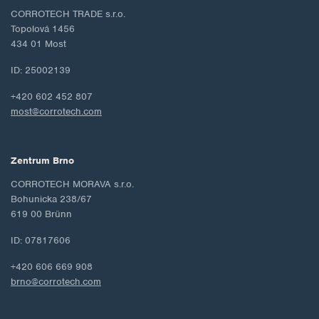
CORROTECH TRADE s.r.o.
Topolová 1456
434 01 Most
ID: 25002139
+420 602 452 807
most@corrotech.com
Zentrum Brno
CORROTECH MORAVA s.r.o.
Bohunicka 238/67
619 00 Brünn
ID: 07817606
+420 606 669 908
brno@corrotech.com