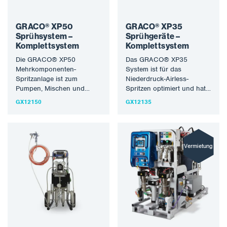
GRACO® XP50
GRACO® XP35
Sprühsystem –
Sprühgeräte –
Komplettsystem
Komplettsystem
Die GRACO® XP50
Das GRACO® XP35
Mehrkomponenten-
System ist für das
Spritzanlage ist zum
Niederdruck-Airless-
Pumpen, Mischen und
Spritzen optimiert und hat
Spritzen von hochviskosen,
eine ähnliche
GX12150
GX12135
feststoffreichen Injektionen
Durchflussrate wie das
mit hervorragenden
XP70, aber einen
Ergebnissen konzipiert. Das
kleineren…
Design…
Vermietung