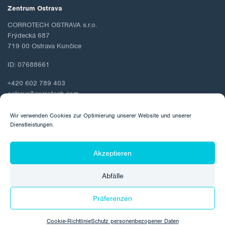
Zentrum Ostrava
CORROTECH OSTRAVA s.r.o.
Frýdecká 687
719 00 Ostrava Kunčice
ID: 07688661
+420 602 789 403
ostrava@corrotech.com
Wir verwenden Cookies zur Optimierung unserer Website und unserer
Dienstleistungen.
© 2026 Corrotech
Akzeptieren
Über uns
Kontakt
Schutz personenbezogener Daten
Abfälle
Cookie-Richtlinie
Präferenzen
Hergestellt von:
Cookie-Richtlinie
Schutz personenbezogener Daten