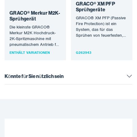
GRACO® XM PFP
Sprühgeräte
GRACO® Merkur M2K-
GRACO® XM PFP (Passive
Sprühgerät
Fire Protection) ist ein
Die kleinste GRACO®
System, das für das
Merkur M2K Hochdruck-
Sprühen von feuerfesten,
2K-Spritzmaschine mit
expandierenden
pneumatischem Antrieb für
Epoxidmaterialien
die produktive Verarbeitung
ENTHÄLT VARIATIONEN
entwickelt wurde. Es…
G262943
von lösemittelhaltigen und
wasserbasierten
Zweikomponenten-Lacken.
Die optimale…
Könnte für Sie nützlich sein