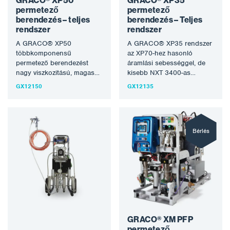
GRACO® XP50
GRACO® XP35
permetező
permetező
berendezés – teljes
berendezés – Teljes
rendszer
rendszer
A GRACO® XP50
A GRACO® XP35 rendszer
többkomponensű
az XP70-hez hasonló
permetező berendezést
áramlási sebességgel, de
nagy viszkozitású, magas
kisebb NXT 3400-as
szilárdanyag-tartalmú
légmotorral rendelkezik, és
GX12150
GX12135
injektálások kiváló
alacsony nyomású airless
eredményű szivattyúzására,
permetezéshez…
keverésére és
permetezésére tervezték. A
GRACO®…
Bérlés
GRACO® XM PFP
permetező