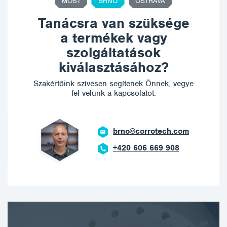
MOST
BRNO
OSTRAVA
Tanácsra van szüksége
a termékek vagy
szolgáltatások
kiválasztásához?
Szakértőink szívesen segítenek Önnek, vegye
fel velünk a kapcsolatot.
brno@corrotech.com
+420 606 669 908