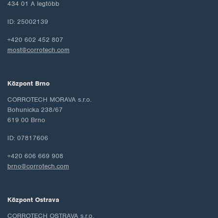
434 01 A legtöbb
ID: 25002139
+420 602 452 807
most@corrotech.com
Központ Brno
CORROTECH MORAVA s.r.o.
Bohunicka 238/67
619 00 Brno
ID: 07817606
+420 606 669 908
brno@corrotech.com
Központ Ostrava
CORROTECH OSTRAVA s.r.o.