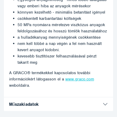
vagy emberi hiba az anyagok mérésekor
könnyen kezelhető - minimális betanítást igényel
csökkentett karbantartási költségek
50 MPa nyomásra méretezve viszkózus anyagok
feldolgozásához és hosszú tömlők használatához
a hulladékanyag mennyiségének csökkentése
nem kell többé a nap végén a fel nem használt
kevert anyagot kidobni.
kevesebb tisztítószer felhasználásával pénzt
takarít meg
A GRACO® termékekkel kapcsolatos további
információkért látogasson el a
www.graco.com
weboldalra.
Műszaki adatok