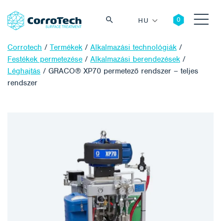
HU
Corrotech
/
Termékek
/
Alkalmazási technológiák
/
Festékek permetezése
/
Alkalmazási berendezések
/
Léghajtás
/
GRACO® XP70 permetező rendszer – teljes
rendszer
Keresés