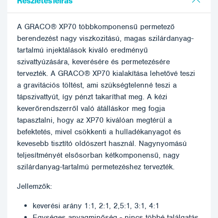
Részletes leírás
A GRACO® XP70 többkomponensű permetező
berendezést nagy viszkozitású, magas szilárdanyag-
tartalmú injektálások kiváló eredményű
szivattyúzására, keverésére és permetezésére
tervezték. A GRACO® XP70 kialakítása lehetővé teszi
a gravitációs töltést, ami szükségtelenné teszi a
tápszivattyút, így pénzt takaríthat meg. A kézi
keverőrendszerről való átálláskor meg fogja
tapasztalni, hogy az XP70 kiválóan megtérül a
befektetés, mivel csökkenti a hulladékanyagot és
kevesebb tisztító oldószert használ. Nagynyomású
teljesítményét elsősorban kétkomponensű, nagy
szilárdanyag-tartalmú permetezéshez tervezték.
Jellemzők:
keverési arány 1:1, 2:1, 2,5:1, 3:1, 4:1
Egységes anyagminőség - nincs többé találgatás