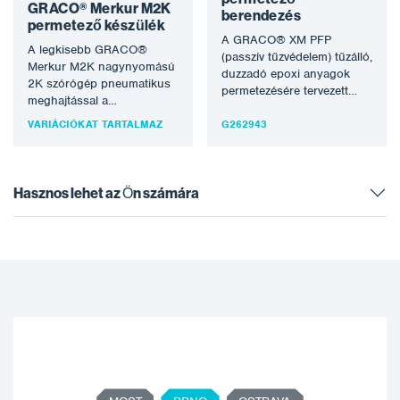
GRACO® Merkur M2K
berendezés
permetező készülék
A GRACO® XM PFP
A legkisebb GRACO®
(passzív tűzvédelem) tűzálló,
Merkur M2K nagynyomású
duzzadó epoxi anyagok
2K szórógép pneumatikus
permetezésére tervezett
meghajtással a
rendszer, amely az első és
kétkomponensű oldószeres
VARIÁCIÓKAT TARTALMAZ
egyetlen olyan rendszer,…
G262943
és vizes festékek produktív
feldolgozásához. Az
optimális…
Hasznos lehet az Ön számára