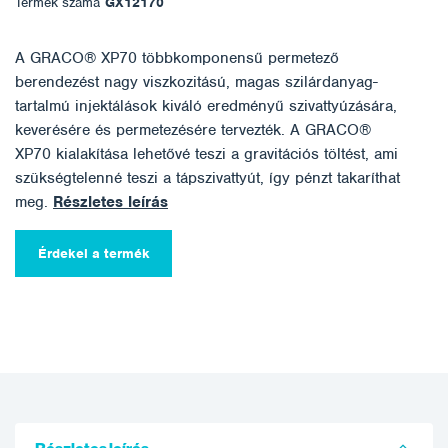
Termék száma
GX12170
A GRACO® XP70 többkomponensű permetező
berendezést nagy viszkozitású, magas szilárdanyag-
tartalmú injektálások kiváló eredményű szivattyúzására,
keverésére és permetezésére tervezték. A GRACO®
XP70 kialakítása lehetővé teszi a gravitációs töltést, ami
szükségtelenné teszi a tápszivattyút, így pénzt takaríthat
meg.
Részletes leírás
Érdekel a termék