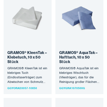
GRAMOS® KleenTak –
GRAMOS® AquaTak –
Klebetuch, 10 x 50
Hafttuch, 10 x 50
Stück
Stück
GRAMOS® KleenTak ist ein
GRAMOS® AquaTak ist ein
klebriges Tuch
klebriges Wischtuch
(Endlosfaserträger) zum
(Vliesträger), das für die
Abwischen von Schmutz
Reinigung großer Flächen
kurz vor dem Lackieren.
geeignet ist. Es bildet
GGYORAD3057-10X50
GGYGRA1070500G
Aufgrund der klebrigen
sowohl größere Flächen…
Komponente sollte…