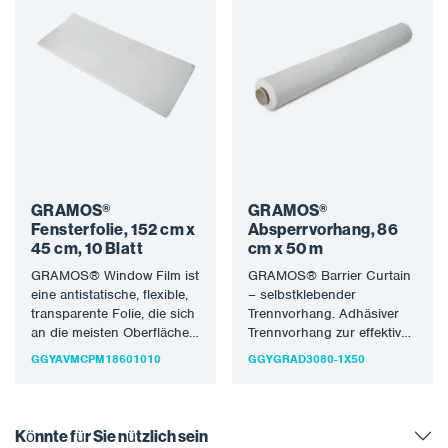
GRAMOS®
GRAMOS®
Fensterfolie, 152 cm x
Absperrvorhang, 86
45 cm, 10 Blatt
cm x 50 m
GRAMOS® Window Film ist
GRAMOS® Barrier Curtain
eine antistatische, flexible,
– selbstklebender
transparente Folie, die sich
Trennvorhang. Adhäsiver
an die meisten Oberflächen
Trennvorhang zur effektiven
anpasst. Es handelt sich
Entfernung von
GGYAVMCPM18601010
GGYGRAD3080-1X50
um…
unerwünschten
Verunreinigungen, z. B.
Textilstaub und andere
Textilpartikel.…
Könnte für Sie nützlich sein