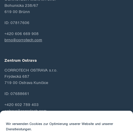
Bohunicka 238/67
619 00 Brünn
ID: 07817606
+420 606 669 908
brno@corrotech.com
Zentrum Ostrava
CORROTECH OSTRAVA s.r.o.
Frýdecká 687
719 00 Ostrava Kunčice
ID: 07688661
+420 602 789 403
ostrava@corrotech.com
Wir verwenden Cookies zur Optimierung unserer Website und unserer
Dienstleistungen.