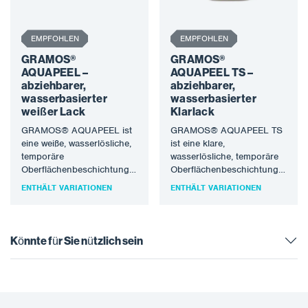
EMPFOHLEN
EMPFOHLEN
GRAMOS®
GRAMOS®
AQUAPEEL –
AQUAPEEL TS –
abziehbarer,
abziehbarer,
wasserbasierter
wasserbasierter
weißer Lack
Klarlack
GRAMOS® AQUAPEEL ist
GRAMOS® AQUAPEEL TS
eine weiße, wasserlösliche,
ist eine klare,
temporäre
wasserlösliche, temporäre
Oberflächenbeschichtung,
Oberflächenbeschichtung,
die auf alle glatten,
die auf alle glatten,
ENTHÄLT VARIATIONEN
ENTHÄLT VARIATIONEN
sauberen Metalloberflächen
sauberen Metalloberflächen
aufgetragen werden kann,
aufgetragen werden kann,
um eine einfache…
um eine…
Könnte für Sie nützlich sein