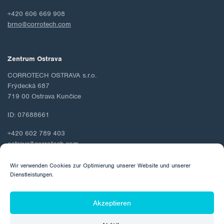
+420 606 669 908
brno@corrotech.com
Zentrum Ostrava
CORROTECH OSTRAVA s.r.o.
Frýdecká 687
719 00 Ostrava Kunčice
ID: 07688661
+420 602 789 403
ostrava@corrotech.com
Wir verwenden Cookies zur Optimierung unserer Website und unserer
Dienstleistungen.
© 2026 Corrotech
Akzeptieren
Über uns
Kontakt
Schutz personenbezogener Daten