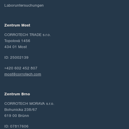
Laboruntersuchungen
Zentrum Most
CORROTECH TRADE s.r.o.
Topolová 1456
434 01 Most
ID: 25002139
+420 602 452 807
most@corrotech.com
Zentrum Brno
CORROTECH MORAVA s.r.o.
Bohunicka 238/67
619 00 Brünn
ID: 07817606