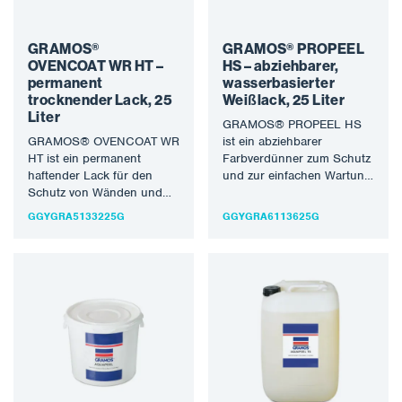
GRAMOS®
GRAMOS® PROPEEL
OVENCOAT WR HT –
HS – abziehbarer,
permanent
wasserbasierter
trocknender Lack, 25
Weißlack, 25 Liter
Liter
GRAMOS® PROPEEL HS
GRAMOS® OVENCOAT WR
ist ein abziehbarer
HT ist ein permanent
Farbverdünner zum Schutz
haftender Lack für den
und zur einfachen Wartung
Schutz von Wänden und
gegen Lackoverspray und
anderen Teilen des
zur einfachen Wartung
GGYGRA5133225G
GGYGRA6113625G
Trockenraums. Es…
der…