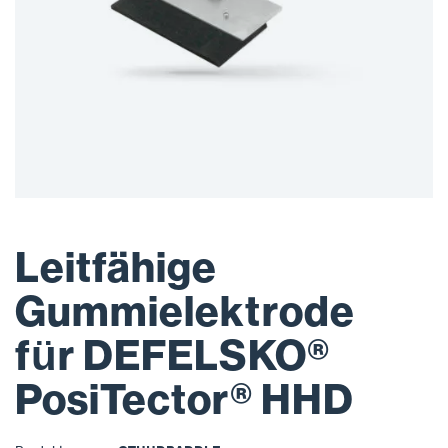
Leitfähige
Gummielektrode
für DEFELSKO®
PosiTector® HHD