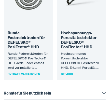
Runde
Hochspannungs-
Federelektroden für
Porositätsdetektor
DEFELSKO®
DEFELSKO®
PosiTector® HHD
PosiTector® HHD
Runde Federelektroden für
Hochspannungs-
DEFELSKO® PosiTector®
Porositätsdetektor
HHD. Jede Feder enthält
DEFELSKO® PosiTector®
zwei vorinstallierte
HHD. Erkennt Porosität,
Federkupplungen. Zum
Mikrorisse und andere
ENTHÄLT VARIATIONEN
DEF-HHD
Anschluss der PosiTest
Unregelmäßigkeiten in
HHD an die
Beschichtungen auf Metall-
Federkupplungen…
und Betonsubstraten bei
höheren
Könnte für Sie nützlich sein
Trockenschichtdicken mit…