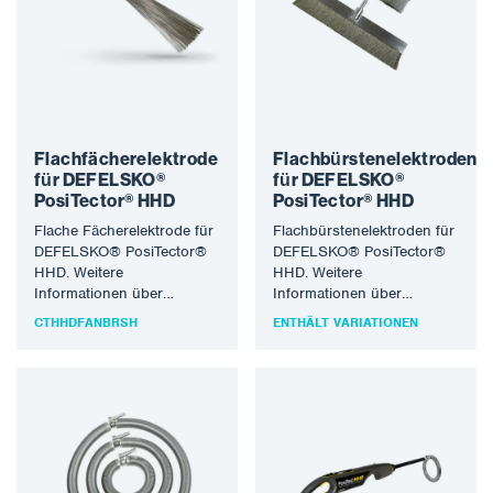
Flachfächerelektrode
Flachbürstenelektroden
für DEFELSKO®
für DEFELSKO®
PosiTector® HHD
PosiTector® HHD
Flache Fächerelektrode für
Flachbürstenelektroden für
DEFELSKO® PosiTector®
DEFELSKO® PosiTector®
HHD. Weitere
HHD. Weitere
Informationen über
Informationen über
DEFELSKO®-Produkte
DEFELSKO®-Produkte
CTHHDFANBRSH
ENTHÄLT VARIATIONEN
finden Sie unter
finden Sie unter
www.defelsko.com.
www.defelsko.com.