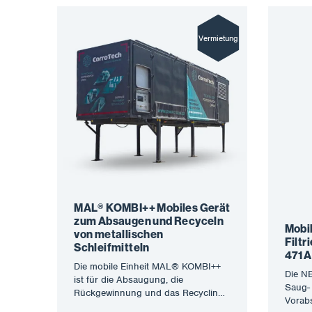
Vermietung
MAL® KOMBI++ Mobiles Gerät
zum Absaugen und Recyceln
Mobi
von metallischen
Filt
Schleifmitteln
471A
Die mobile Einheit MAL® KOMBI++
Die N
ist für die Absaugung, die
Saug- 
Rückgewinnung und das Recycling
Vorabs
von metallischen Strahlmitteln und