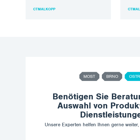
Indust
die kompromisslose…
Doppel
CTMALKOPP
CTMA
Instal
MOST
BRNO
OSTR
Benötigen Sie Beratu
Auswahl von Produk
Dienstleistung
Unsere Experten helfen Ihnen gerne weiter, 