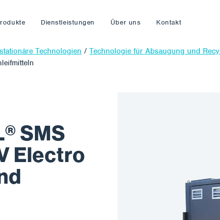
rodukte
Dienstleistungen
Über uns
Kontakt
stationäre Technologien
/
Technologie für Absaugung und Recy
eifmitteln
L® SMS
V Electro
nd