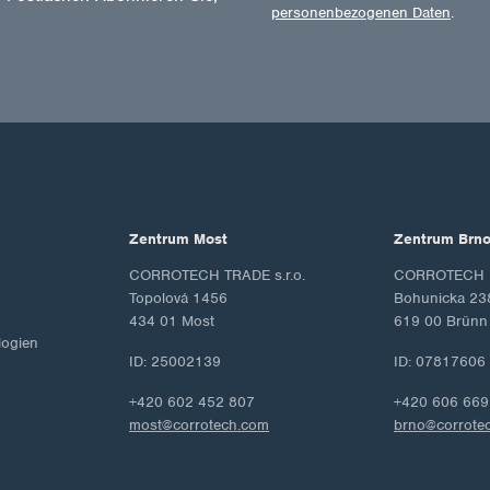
personenbezogenen Daten
.
Zentrum Most
Zentrum Brn
CORROTECH TRADE s.r.o.
CORROTECH M
Topolová 1456
Bohunicka 23
434 01 Most
619 00 Brünn
ogien
ID: 25002139
ID: 07817606
+420 602 452 807
+420 606 669
most@corrotech.com
brno@corrote