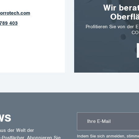
Wir bera
orrotech.com
Oberfl
789 403
Profitieren Sie von de
CO
WS
us der Welt der
Indem Sie sich anmelden, stimm
-Postfächer. Abonnieren Sie,