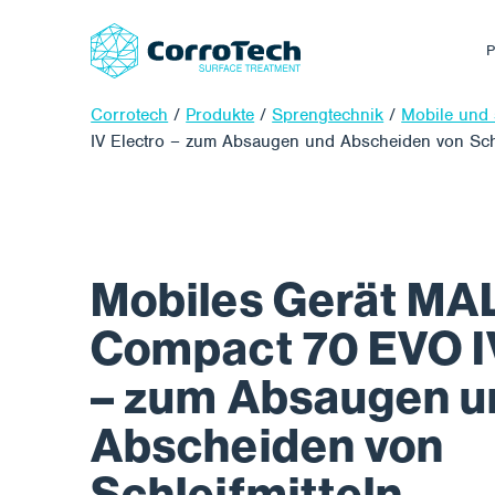
P
Corrotech
/
Produkte
/
Sprengtechnik
/
Mobile und 
IV Electro – zum Absaugen und Abscheiden von Schl
Mobiles Gerät MA
Compact 70 EVO I
– zum Absaugen u
Abscheiden von
Schleifmitteln