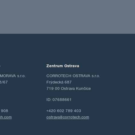
o
Zentrum Ostrava
ORAVA s.r.o.
CORROTECH OSTRAVA s.r.o.
8/67
Frýdecká 687
719 00 Ostrava Kunčice
ID: 07688661
 908
+420 602 789 403
ch.com
ostrava@corrotech.com