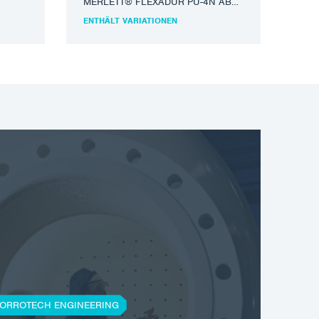
MERLETT® FLEXADUR PU-4N ABR.
Schlauch mit hohem mechanischem
ENTHÄLT VARIATIONEN
Schutz für die Absaugung…
ORROTECH ENGINEERING