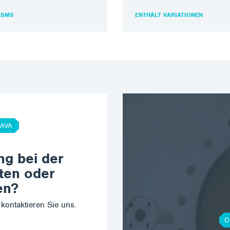
riesauger mit
pneumatische Förderung von
behältersystem für feste
Schüttgütern und…
LSMS
ENTHÄLT VARIATIONEN
lationen mit eingebautem…
AVA
ng bei der
ten oder
en?
kontaktieren Sie uns.
C