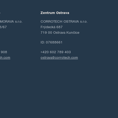
o
Zentrum Ostrava
ORAVA s.r.o.
CORROTECH OSTRAVA s.r.o.
8/67
Frýdecká 687
719 00 Ostrava Kunčice
ID: 07688661
 908
+420 602 789 403
ch.com
ostrava@corrotech.com