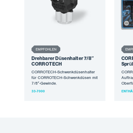
EMPFOHLEN
EMP
Drehbarer Düsenhalter 7/8″
COR
CORROTECH
Sprü
CORROTECH-Schwenkdüsenhalter
CORRO
für CORROTECH-Schwenkdüsen mit
Auftr
7/8″-Gewinde.
Oberf
Maler-
33-7000
ENTHÄ
für da
Stahlk
Düse