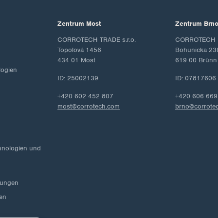
Zentrum Most
Zentrum Brn
CORROTECH TRADE s.r.o.
CORROTECH M
Topolová 1456
Bohunicka 23
434 01 Most
619 00 Brünn
ogien
ID: 25002139
ID: 07817606
+420 602 452 807
+420 606 669
most@corrotech.com
brno@corrote
hnologien und
lungen
en