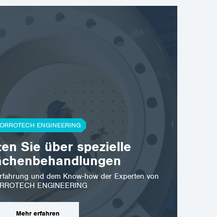
ORROTECH ENGINEERING
ten Sie über spezielle
ostrava@corrotech.com
ächenbehandlungen
+420 602 789 403
r Erfahrung und dem Know-how der Experten von
RROTECH ENGINEERING
Mehr erfahren