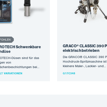
FOHLEN
GRACO® CLASSIC 390 P
ROTECH Schwenkbare
elektrisch betrieben
hdüse
Die GRACO® CLASSIC 390 
TECH-Düsen sind für das
Hochdruck-Spritzmaschine ist 
agen von
kleinere Maler-, Lackier- und
lächenbeschichtungen bei
Reparaturarbeiten konzipiert. 
 und Schreinerarbeiten sowie
LT VARIATIONEN
G17C348
erste Wahl für alle profession
s Lackieren von
onstruktionen konzipiert. Die
n…