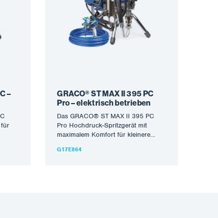
C –
GRACO® ST MAX II 395 PC
Pro – elektrisch betrieben
PC
Das GRACO® ST MAX II 395 PC
für
Pro Hochdruck-Spritzgerät mit
maximalem Komfort für kleinere
Die
Maler-, Lackier- und
G17E864
ellen…
Reparaturarbeiten. Die erste…