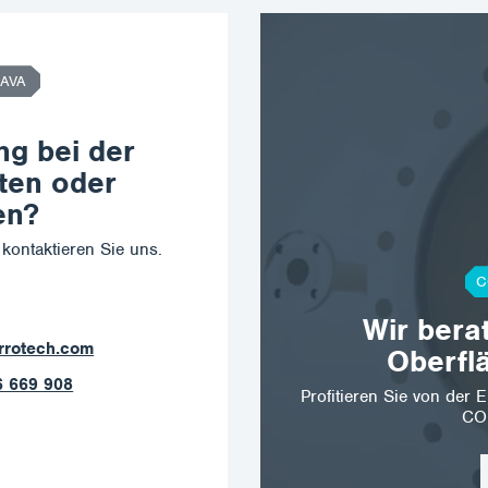
AVA
ng bei der
ten oder
en?
kontaktieren Sie uns.
C
Wir bera
rrotech.com
Oberfl
6 669 908
Profitieren Sie von de
CO