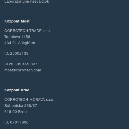
Laboratóriumi vizsgálatok
Központ Most
CORROTECH TRADE s.r.o.
Topolová 1456
434 01 A legtöbb
ID: 25002139
+420 602 452 807
most@corrotech.com
Központ Brno
CORROTECH MORAVA s.r.o.
Bohunicka 238/67
619 00 Brno
ID: 07817606