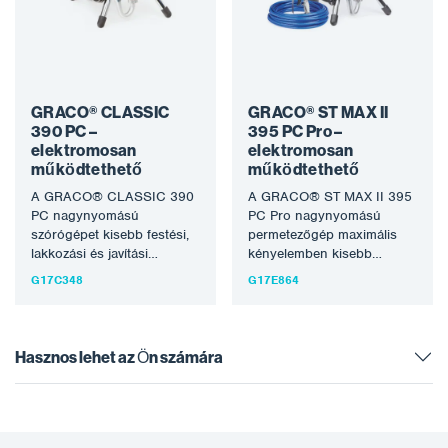
GRACO® CLASSIC
GRACO® ST MAX II
390 PC –
395 PC Pro –
elektromosan
elektromosan
működtethető
működtethető
A GRACO® CLASSIC 390
A GRACO® ST MAX II 395
PC nagynyomású
PC Pro nagynyomású
szórógépet kisebb festési,
permetezőgép maximális
lakkozási és javítási
kényelemben kisebb
munkákhoz tervezték. A
festési, lakkozási és javítási
G17C348
G17E864
nagynyomású
munkákhoz. A
permetezéssel kezdő festők
nagynyomású…
és…
Hasznos lehet az Ön számára