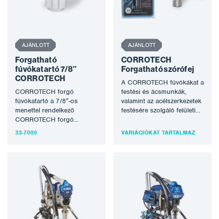
AJÁNLOTT
AJÁNLOTT
Forgatható
CORROTECH
fúvókatartó 7/8″
Forgatható szórófej
CORROTECH
A CORROTECH fúvókákat a
CORROTECH forgó
festési és ácsmunkák,
fúvókatartó a 7/8″-os
valamint az acélszerkezetek
menettel rendelkező
festésére szolgáló felületi
CORROTECH forgó
bevonatok felvitelére
fúvókákhoz.
tervezték. A fúvókák 207
33-7000
VARIÁCIÓKAT TARTALMAZ
és…