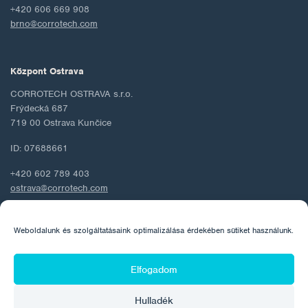
+420 606 669 908
brno@corrotech.com
Központ Ostrava
CORROTECH OSTRAVA s.r.o.
Frýdecká 687
719 00 Ostrava Kunčice
ID: 07688661
+420 602 789 403
ostrava@corrotech.com
Weboldalunk és szolgáltatásaink optimalizálása érdekében sütiket használunk.
© 2026 Corrotech
Elfogadom
Rólunk
Kapcsolat
Személyes adatok védelme
Hulladék
Cookie szabályzat