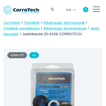
HU
Corrotech
/
Termékek
/
Alkalmazási technológiák
/
Festékek permetezése
/
Alkalmazási berendezések
/
Javító
készletek
/
Javítókészlet 20-2428 CORROTECH
Keresés
AJÁNLOTT
ÚJ