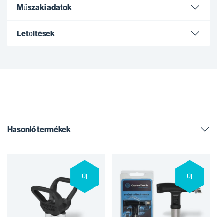
Műszaki adatok
Letöltések
Hasonló termékek
Új
Új