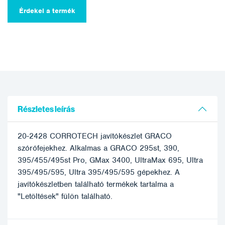
Érdekel a termék
Részletes leírás
20-2428 CORROTECH javítókészlet GRACO
szórófejekhez. Alkalmas a GRACO 295st, 390,
395/455/495st Pro, GMax 3400, UltraMax 695, Ultra
395/495/595, Ultra 395/495/595 gépekhez. A
javítókészletben található termékek tartalma a
"Letöltések" fülön található.