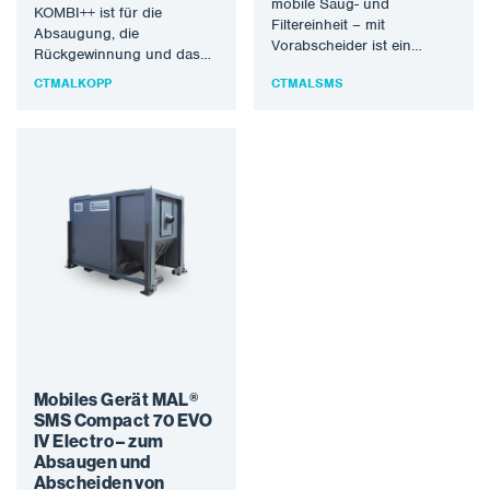
mobile Saug- und
KOMBI++ ist für die
Filtereinheit – mit
Absaugung, die
Vorabscheider ist ein
Rückgewinnung und das
Industriesauger mit
Recycling von metallischen
CTMALKOPP
CTMALSMS
Doppelbehältersystem für
Strahlmitteln und die
feste Installationen mit
kompromisslose…
eingebautem…
Mobiles Gerät MAL®
SMS Compact 70 EVO
IV Electro – zum
Absaugen und
Abscheiden von