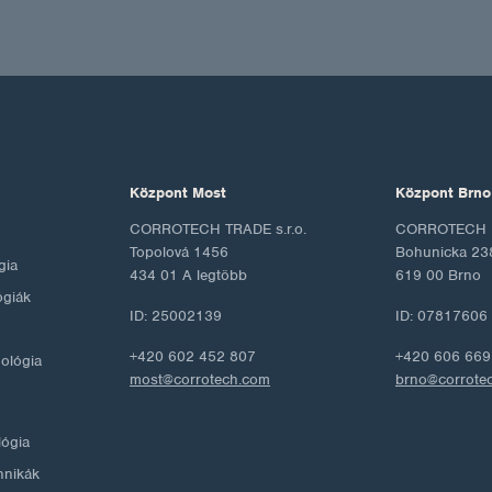
Központ Most
Központ Brno
CORROTECH TRADE s.r.o.
CORROTECH M
Topolová 1456
Bohunicka 23
gia
434 01 A legtöbb
619 00 Brno
ógiák
ID: 25002139
ID: 07817606
+420 602 452 807
+420 606 669
nológia
most@corrotech.com
brno@corrote
lógia
hnikák