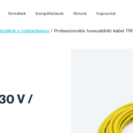
Termékek
Szolgáltatások
Rólunk
Kapcsolat
rtozékok a robbantáshoz
/
Professzionális hosszabbító kábel T
30 V /