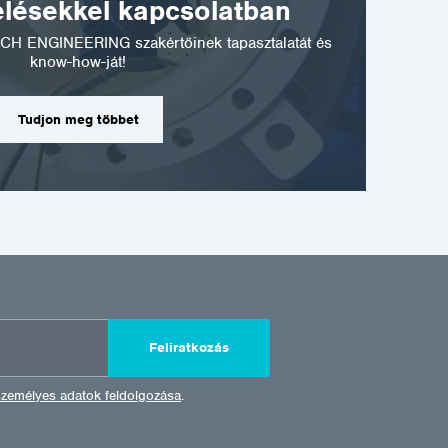
elésekkel kapcsolatban
CH ENGINEERING szakértőinek tapasztalatát és
know-how-ját!
Tudjon meg többet
Feliratkozás
személyes adatok feldolgozása
.