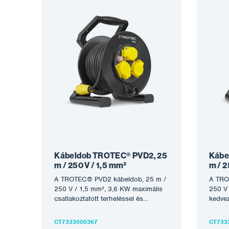
Kábeldob TROTEC® PVD2, 25
Kábe
m / 250 V / 1,5 mm²
m / 2
A TROTEC® PVD2 kábeldob, 25 m /
A TRO
250 V / 1,5 mm², 3,6 KW maximális
250 V 
csatlakoztatott terheléssel és
kedve
összesen három…
ellen,
CT7333000367
CT733