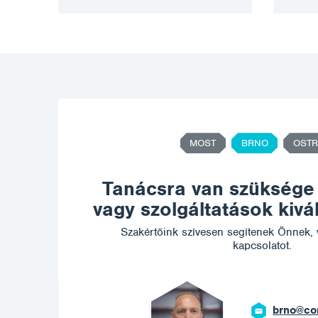
MOST
BRNO
OSTR
Tanácsra van szüksége
vagy szolgáltatások kiv
Szakértőink szívesen segítenek Önnek, 
kapcsolatot.
brno@corrotech.com