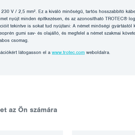
30 V / 2,5 mm². Ez a kiváló minőségű, tartós hosszabbító kábe
met nyújt minden építkezésen, és az azonosítható TROTEC® log
kcióit tekintve is sokat tud nyújtani: A német minőségi gyártástó
 neoprén gumi sav- és olajálló, és megfelel a német szakmai köv
rabos csomag.
ációkért látogasson el a
www.trotec.com
weboldalra.
et az Ön számára