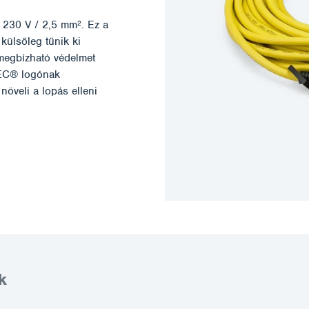
 230 V / 2,5 mm². Ez a
külsőleg tűnik ki
megbízható védelmet
TEC® logónak
növeli a lopás elleni
k