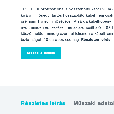
TROTEC® professzionális hosszabbító kábel 20 m /
kiváló minőségű, tartós hosszabbító kábel nem csak 
prémium Trotec minőségével. A sárga kábelköpeny 
nyújt minden építkezésen, és az azonosítható TRO
köszönhetően mindig azonnal felismeri a kábelt, ami 
biztonságot. 10 darabos csomag.
Részletes leírás
Érdekel a termék
Részletes leírás
Műszaki adato