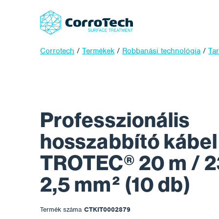
Corrotech
/
Termékek
/
Robbanási technológia
/
Ta
Professzionális
hosszabbító kábel
TROTEC® 20 m / 2
2,5 mm² (10 db)
Termék száma
CTKIT0002879