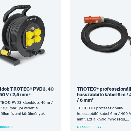
ldob TROTEC® PVD3, 40
TROTEC® professzionál
50 V / 2,5 mm²
hosszabbító kábel 6 m / 
/ 6 mm²
TEC® PVD3 kábeldob, 40 m /
/ 2,5 mm² jól védett a
TROTEC® professzionális
zőtlen üzemi körülmények
hosszabbító kábel 6 m / 400 V
 IP54-es…
mm². Ezt a kiváló minőségű,
rendkívül robusztus 400 V-os
3000368
CT7333000377