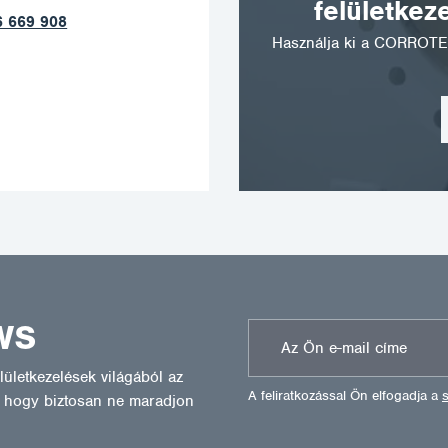
felületkez
+420 602 789 403
Használja ki a CORROTE
WS
ületkezelések világából az
A feliratkozással Ön elfogadja a
l, hogy biztosan ne maradjon