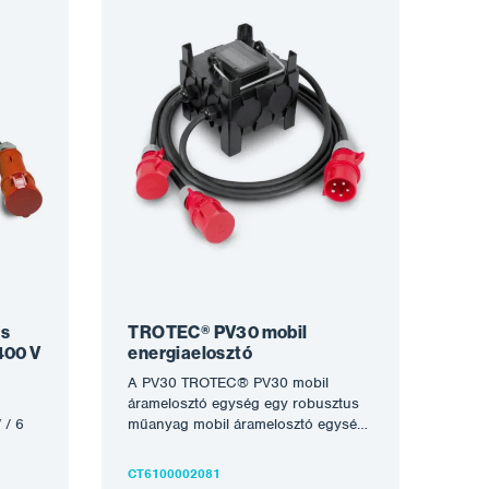
is
TROTEC® PV30 mobil
400 V
energiaelosztó
A PV30 TROTEC® PV30 mobil
áramelosztó egység egy robusztus
 / 6
műanyag mobil áramelosztó egység,
amely teljesen csatlakoztatható, 32
…
A-os dugóval és…
CT6100002081