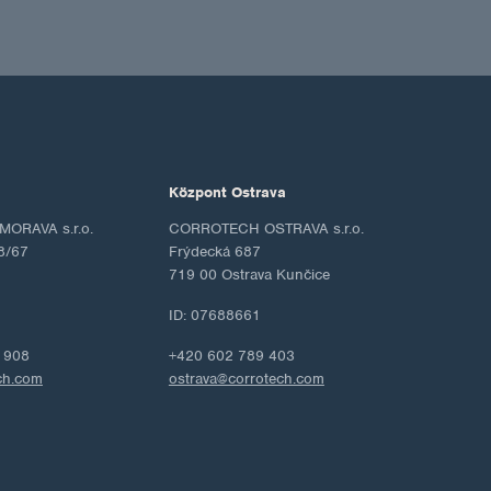
Központ Ostrava
ORAVA s.r.o.
CORROTECH OSTRAVA s.r.o.
8/67
Frýdecká 687
719 00 Ostrava Kunčice
ID: 07688661
 908
+420 602 789 403
ch.com
ostrava@corrotech.com