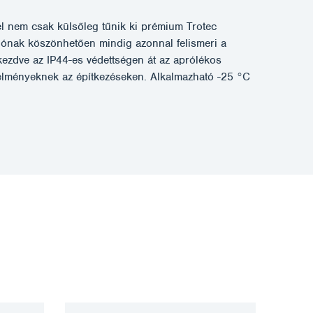
l nem csak külsőleg tűnik ki prémium Trotec
ónak köszönhetően mindig azonnal felismeri a
l kezdve az IP44-es védettségen át az aprólékos
etelményeknek az építkezéseken. Alkalmazható -25 °C