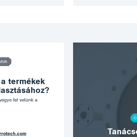
AVA
 a termékek
álasztásához?
vegye fel velünk a
C
Tanácso
ostrava@corrotech.com