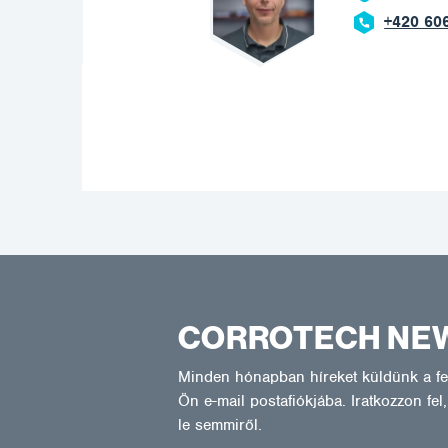
+420 606 669 908
CORROTECH NE
Minden hónapban híreket küldünk a fel
Ön e-mail postafiókjába. Iratkozzon fe
le semmiről.