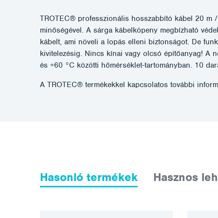
TROTEC® professzionális hosszabbító kábel 20 m / 2
minőségével. A sárga kábelköpeny megbízható védel
kábelt, ami növeli a lopás elleni biztonságot. De fun
kivitelezésig. Nincs kínai vagy olcsó építőanyag! A
és +60 °C közötti hőmérséklet-tartományban. 10 da
A TROTEC® termékekkel kapcsolatos további inform
Hasonló termékek
Hasznos leh