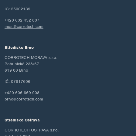
IČ: 25002139
+420 602 452 807
most@corrotech.com
Středisko Brno
CORROTECH MORAVA s.r.o.
Bohunická 238/67
619 00 Brno
IČ: 07817606
+420 606 669 908
brno@corrotech.com
Středisko Ostrava
CORROTECH OSTRAVA s.r.o.