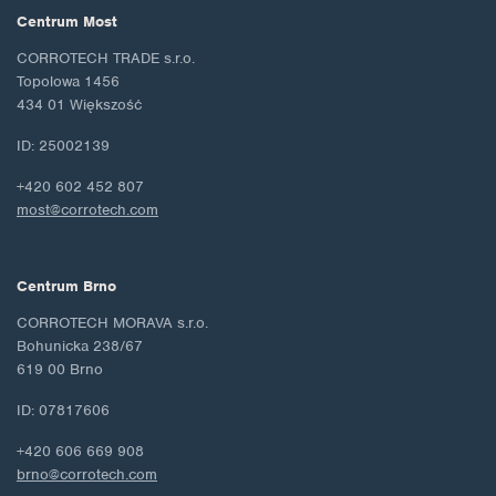
Centrum Most
CORROTECH TRADE s.r.o.
Topolowa 1456
434 01 Większość
ID: 25002139
+420 602 452 807
most@corrotech.com
Centrum Brno
CORROTECH MORAVA s.r.o.
Bohunicka 238/67
619 00 Brno
ID: 07817606
+420 606 669 908
brno@corrotech.com