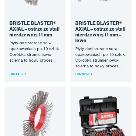
BRISTLE BLASTER®
BRISTLE BLASTER®
AXIAL – ostrze ze stali
AXIAL – ostrze ze stali
nierdzewnej 11 mm
nierdzewnej 11 mm –
lewe
Płyty dostarczane są w
opakowaniach po 10 sztuk.
Płyty dostarczane są w
Obróbka strumieniowo-
opakowaniach po 10 sztuk.
ścierna to nowy proces,
Obróbka strumieniowo-
który wykorzystuje
ścierna to nowy proces,
specjalnie zaprojektowane
który wykorzystuje
DB-110-01
DB-109-01
narzędzie obrotowe z…
specjalnie zaprojektowane
narzędzie obrotowe z…