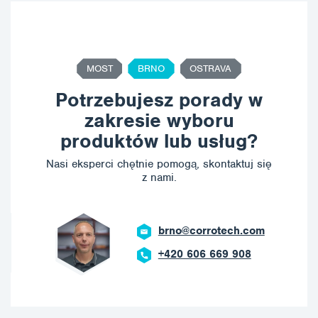
MOST
BRNO
OSTRAVA
Potrzebujesz porady w
zakresie wyboru
produktów lub usług?
Nasi eksperci chętnie pomogą, skontaktuj się
z nami.
orrotech.com
ostrava@cor
06 669 908
+420 602 78