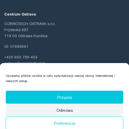
Centrum Ostrava
CORROTECH OSTRAVA s.r.o.
Frýdecká 687
719 00 Ostrawa Kunčice
ID: 07688661
+420 602 789 403
ostrava@corrotech.com
Używamy plików cookie w celu optymalizacji naszej strony internetowej i
naszych usług.
© 2026 Corrotech
Przyjmij
O nas
Kontakt
Ochrona danych osobowych
Odmowa
Polityka dotycząca plików cookie
Preferencje
Wykonane przez: