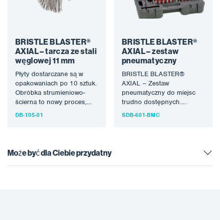
BRISTLE BLASTER®
BRISTLE BLASTER®
AXIAL – tarcza ze stali
AXIAL – zestaw
węglowej 11 mm
pneumatyczny
Płyty dostarczane są w
BRISTLE BLASTER®
opakowaniach po 10 sztuk.
AXIAL – Zestaw
Obróbka strumieniowo-
pneumatyczny do miejsc
ścierna to nowy proces,
trudno dostępnych.
który wykorzystuje
Obróbka strumieniowo-
DB-105-01
SDB-601-BMC
specjalnie zaprojektowane
ścierna to nowy proces,
narzędzie obrotowe z…
który wykorzystuje
specjalnie zaprojektowane
narzędzie…
Może być dla Ciebie przydatny