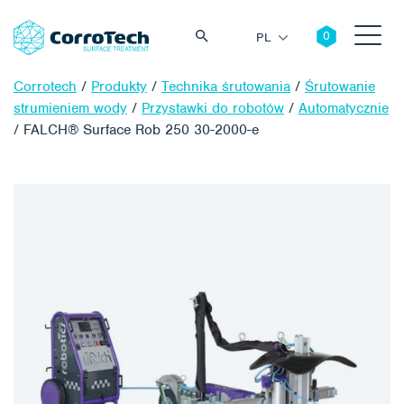
PL
Corrotech
/
Produkty
/
Technika śrutowania
/
Śrutowanie
strumieniem wody
/
Przystawki do robotów
/
Automatycznie
/
FALCH® Surface Rob 250 30-2000-e
Szukaj