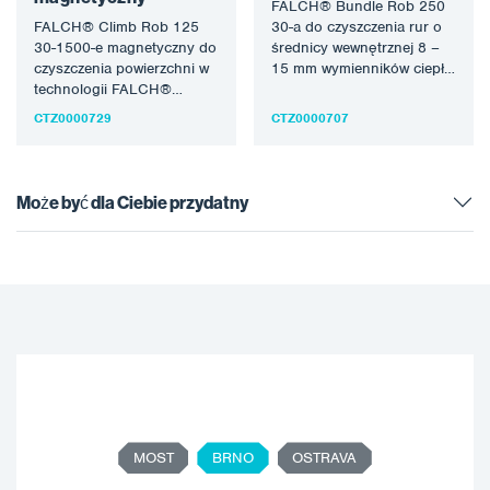
FALCH® Bundle Rob 250
FALCH® Climb Rob 125
30-a do czyszczenia rur o
30-1500-e magnetyczny do
średnicy wewnętrznej 8 –
czyszczenia powierzchni w
15 mm wymienników ciepła
technologii FALCH®
w technologii strumienia…
waterjet. Dalsze informacje
CTZ0000729
CTZ0000707
na temat urządzenia
robotycznego dostępne…
Może być dla Ciebie przydatny
MOST
BRNO
OSTRAVA