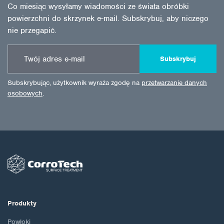
Co miesiąc wysyłamy wiadomości ze świata obróbki
powierzchni do skrzynek e-mail. Subskrybuj, aby niczego
nie przegapić.
Subskrybuj
Subskrybując, użytkownik wyraża zgodę na
przetwarzanie danych
osobowych
.
Produkty
Powłoki