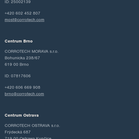
ID: 25002139
+420 602 452 807
most@corrotech.com
Centrum Brno
CORROTECH MORAVA s.r.o.
Bohunicka 238/67
619 00 Brno
ID: 07817606
+420 606 669 908
brno@corrotech.com
Centrum Ostrava
CORROTECH OSTRAVA s.r.o.
Frýdecká 687
719 00 Ostrawa Kunčice