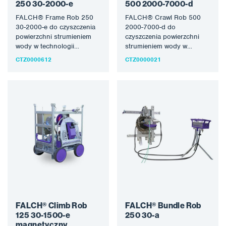
250 30-2000-e
500 2000-7000-d
FALCH® Frame Rob 250
FALCH® Crawl Rob 500
30-2000-e do czyszczenia
2000-7000-d do
powierzchni strumieniem
czyszczenia powierzchni
wody w technologii
strumieniem wody w
FALCH®. Dalsze informacje
technologii FALCH®.
CTZ0000612
CTZ0000021
na temat urządzenia
Dalsze informacje na temat
robotycznego dostępne…
urządzenia robotycznego
dostępne…
FALCH® Climb Rob
FALCH® Bundle Rob
125 30-1500-e
250 30-a
magnetyczny