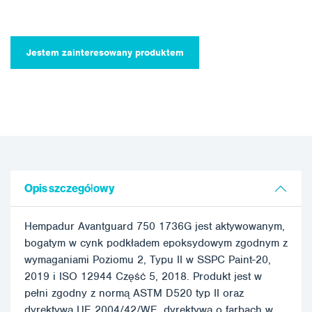
Jestem zainteresowany produktem
Opis szczegółowy
Hempadur Avantguard 750 1736G jest aktywowanym,
bogatym w cynk podkładem epoksydowym zgodnym z
wymaganiami Poziomu 2, Typu II w SSPC Paint-20,
2019 i ISO 12944 Część 5, 2018. Produkt jest w
pełni zgodny z normą ASTM D520 typ II oraz
dyrektywą UE 2004/42/WE, dyrektywą o farbach w