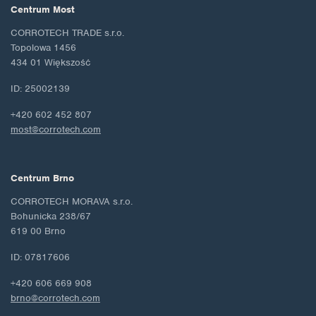
Centrum Most
CORROTECH TRADE s.r.o.
Topolowa 1456
434 01 Większość
ID: 25002139
+420 602 452 807
most@corrotech.com
Centrum Brno
CORROTECH MORAVA s.r.o.
Bohunicka 238/67
619 00 Brno
ID: 07817606
+420 606 669 908
brno@corrotech.com