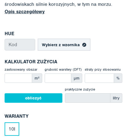
środowiskach silnie korozyjnych, w tym na morzu.
Opis szczegółowy
HUE
Wybierz z wzornika
KALKULATOR ZUŻYCIA
zastosowany obszar
grubość warstwy (DFT)
straty przy stosowaniu
m²
μm
%
praktyczne zużycie
obliczyć
litry
WARIANTY
10l