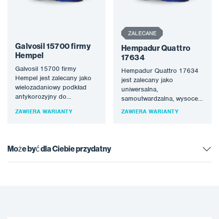
ZALECANE
Galvosil 15700 firmy
Hempadur Quattro
Hempel
17634
Galvosil 15700 firmy
Hempadur Quattro 17634
Hempel jest zalecany jako
jest zalecany jako
wielozadaniowy podkład
uniwersalna,
antykorozyjny do
samoutwardzalna, wysoce
stosowania przy dużych
trwała powłoka do
ZAWIERA WARIANTY
ZAWIERA WARIANTY
obciążeniach w nowym
stosowania w warunkach
budownictwie i konserwacji.
atmosferycznych lub w
…
zanurzeniu, do…
Może być dla Ciebie przydatny