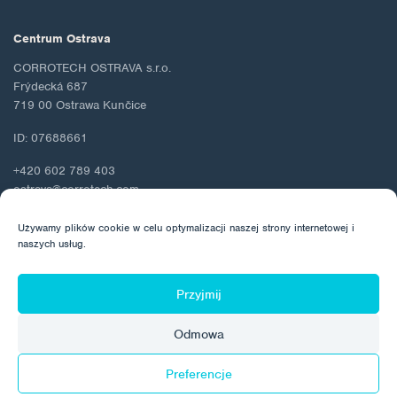
Centrum Ostrava
CORROTECH OSTRAVA s.r.o.
Frýdecká 687
719 00 Ostrawa Kunčice
ID: 07688661
+420 602 789 403
ostrava@corrotech.com
Używamy plików cookie w celu optymalizacji naszej strony internetowej i
naszych usług.
© 2026 Corrotech
Przyjmij
O nas
Kontakt
Ochrona danych osobowych
Odmowa
Polityka dotycząca plików cookie
Preferencje
Wykonane przez: