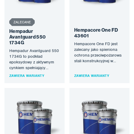
ZALECANE
Hempacore One FD
Hempadur
43601
Avantguard 550
1734G
Hempacore One FD jest
zalecany jako spieniona
Hempadur Avantguard 550
ochrona przeciwpożarowa
1734G to podkład
stali konstrukcyjnej w
epoksydowy z aktywnym
wewnętrznych i
cynkiem spełniający
zewnętrznych warunkach
wymagania poziomu 3, typu
ZAWIERA WARIANTY
ZAWIERA WARIANTY
eksploatacji do typu X…
II w SSPC Paint-20, 2019.…