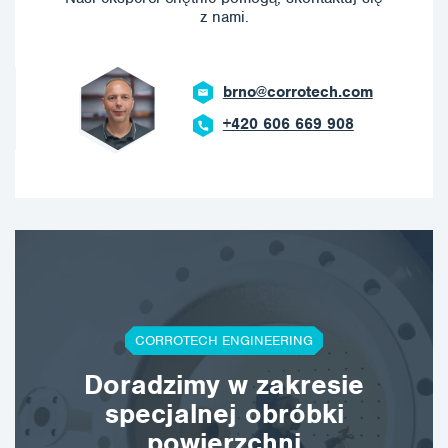
z nami.
brno@corrotech.com
+420 606 669 908
CORROTECH ENGINEERING
Doradzimy w zakresie
specjalnej obróbki
powierzchni