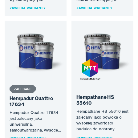
systemach powłokowych,
wewnętrznych i
ZAWIERA WARIANTY
ZAWIERA WARIANTY
gdzie wymagana jest
zewnętrznych warunkach
szybka obróbka i krótki
eksploatacji do typu X…
czas…
ZALECANE
Hempathane HS
Hempadur Quattro
55610
17634
Hempathane HS 55610 jest
Hempadur Quattro 17634
zalecany jako powłoka o
jest zalecany jako
wysokiej zawartości
uniwersalna,
budulca do ochrony
samoutwardzalna, wysoce
konstrukcji stalowych w
trwała powłoka do