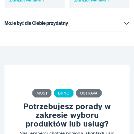
ZAWIERA WARIANTY
ZAWIERA WARIANTY
środowiskach silnie
stosowania w warunkach
korozyjnych, spełniająca…
atmosferycznych lub w
zanurzeniu, do…
Może być dla Ciebie przydatny
MOST
BRNO
OSTRAVA
Potrzebujesz porady w
zakresie wyboru
produktów lub usług?
Nasi eksperci chętnie pomogą, skontaktuj się