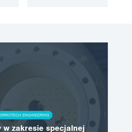
pyłu AIRBLAST®, zarówno
standardowych, jak…
ORROTECH ENGINEERING
orrotech.com
 w zakresie specjalnej