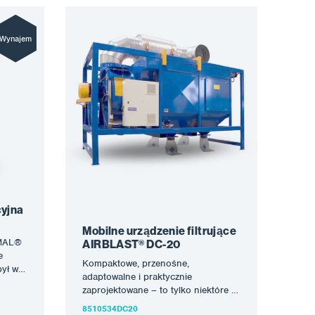
Wynajem
cyjna
Mobilne urządzenie filtrujące
 MAL®
AIRBLAST® DC-20
e
Kompaktowe, przenośne,
pył w
adaptowalne i praktycznie
,
zaprojektowane – to tylko niektóre z
zalet mobilnych jednostek filtracji
8510534DC20