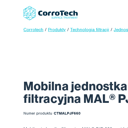
Corrotech
/
Produkty
/
Technologia filtracji
/
Jednost
Mobilna jednostka
filtracyjna MAL® 
Numer produktu
CTMALPJF660