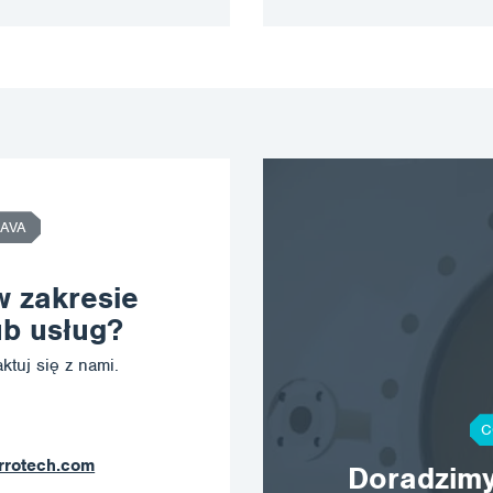
AVA
w zakresie
b usług?
ktuj się z nami.
C
ostrava@c
Doradzimy