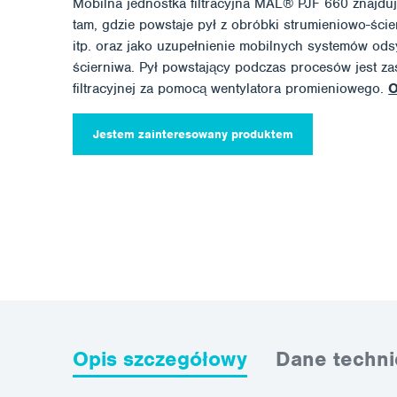
Mobilna jednostka filtracyjna MAL® PJF 660 znajdu
tam, gdzie powstaje pył z obróbki strumieniowo-ścier
itp. oraz jako uzupełnienie mobilnych systemów ods
ścierniwa. Pył powstający podczas procesów jest za
filtracyjnej za pomocą wentylatora promieniowego.
O
Jestem zainteresowany produktem
Opis szczegółowy
Dane techni