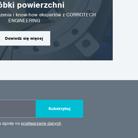
789 403
óbki powierzchni
dczenia i know-how ekspertów z CORROTECH
ENGINEERING
Dowiedz się więcej
Subskrybuj
ża zgodę na
przetwarzanie danych