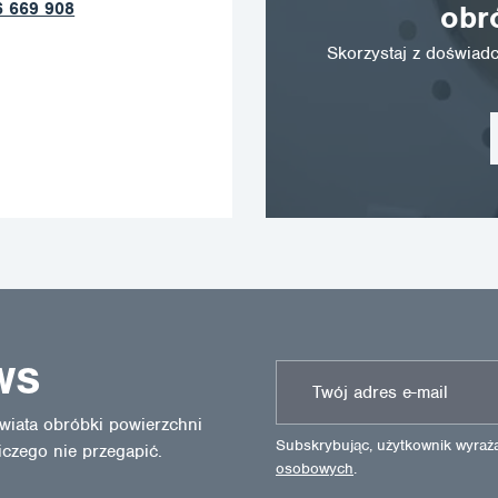
+420 602 
obr
Skorzystaj z doświa
WS
wiata obróbki powierzchni
Subskrybując, użytkownik wyra
iczego nie przegapić.
osobowych
.