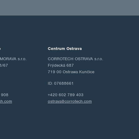
o
Centrum Ostrava
ORAVA s.r.o.
CORROTECH OSTRAVA s.r.o.
8/67
Frýdecká 687
719 00 Ostrawa Kunčice
ID: 07688661
 908
+420 602 789 403
ch.com
ostrava@corrotech.com