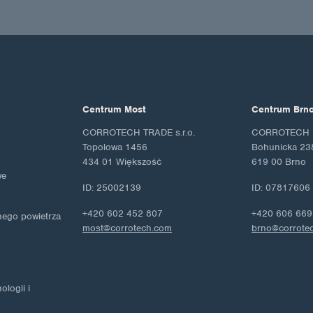
Centrum Most
Centrum Brn
CORROTECH TRADE s.r.o.
CORROTECH M
Topolowa 1456
Bohunicka 23
434 01 Większość
619 00 Brno
we
ID: 25002139
ID: 07817606
+420 602 452 807
+420 606 669
nego powietrza
most@corrotech.com
brno@corrote
logii i