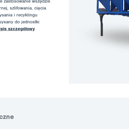
je zastosowanie wszędzie
nej, szlifowania, cięcia
ysania i recyklingu
sysany do jednostki
pis szczegółowy
czne