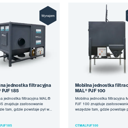
Wynajem
na jednostka filtracyjna
Mobilna jednostka filtra
 PJF 185
MAL® PJF 100
a jednostka filtracyjna MAL®
Mobilna jednostka filtracyjna
5 znajduje zastosowanie
PJF 100 znajduje zastosowani
ie tam, gdzie powstaje pył w
wszędzie tam, gdzie powstaje 
 śrutowania, szlifowania,
wyniku śrutowania, szlifowania
 itp. oraz…
cięcia itp. oraz…
PJF185
CTMALPJF100