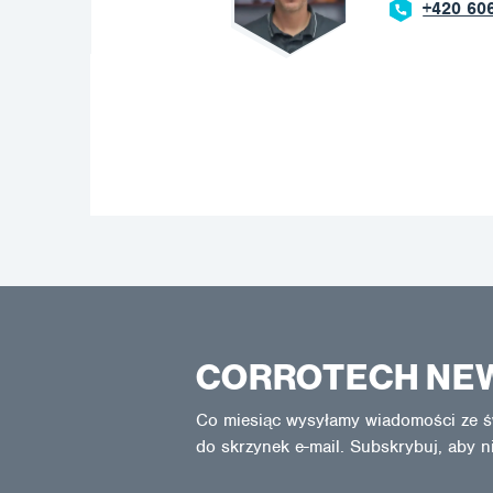
+420 606 669 908
CORROTECH NE
Co miesiąc wysyłamy wiadomości ze ś
do skrzynek e-mail. Subskrybuj, aby n