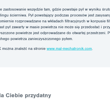
 zastosowanie wszędzie tam, gdzie powstaje pył w wyniku śrutowa
ingu ścierniwa. Pył powstający podczas procesów jest zasysany 
omiernie rozprowadzane na wkładach filtracyjnych w korpusie fil
iast pył zawarty w masie powietrza nie może się przedostać i prz
yszczone powietrze jest odprowadzane do otwartej przestrzeni. P
uchego powietrza zanieczyszczonego pyłem.
 można znaleźć na stronie
www.mal-mechatronik.com
.
a Ciebie przydatny