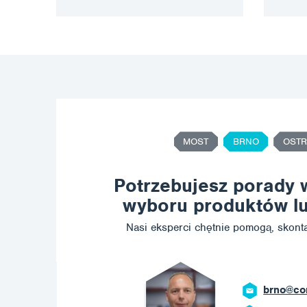
cięcia itp. oraz…
MOST
BRNO
OSTR
Potrzebujesz porady 
wyboru produktów lu
Nasi eksperci chętnie pomogą, skonta
brno@corrotech.com