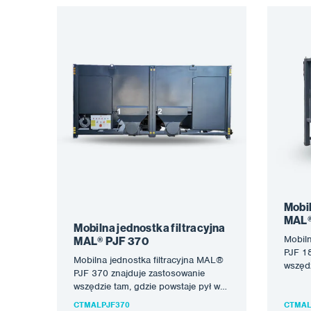
Mobil
MAL®
Mobilna jednostka filtracyjna
Mobiln
MAL® PJF 370
PJF 18
Mobilna jednostka filtracyjna MAL®
wszędz
PJF 370 znajduje zastosowanie
wyniku
wszędzie tam, gdzie powstaje pył w
cięcia
wyniku śrutowania, szlifowania,
CTMALPJF370
CTMAL