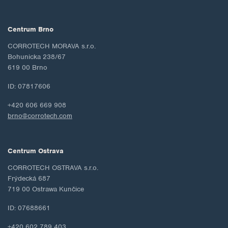
Centrum Brno
CORROTECH MORAVA s.r.o.
Bohunicka 238/67
619 00 Brno
ID: 07817606
+420 606 669 908
brno@corrotech.com
Centrum Ostrava
CORROTECH OSTRAVA s.r.o.
Frýdecká 687
719 00 Ostrawa Kunčice
ID: 07688661
+420 602 789 403