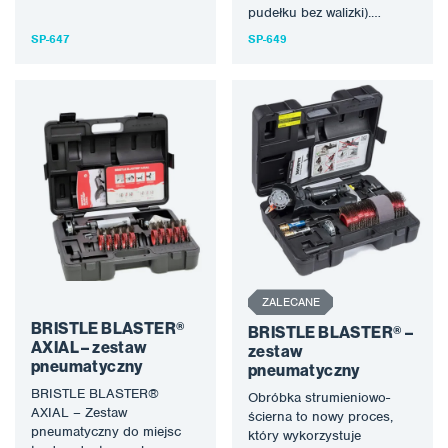
ścierna to nowy proces,
pudełku bez walizki).
który wykorzystuje
Obróbka strumieniowo-
SP-647
SP-649
specjalnie zaprojektowane
ścierna to nowy proces,
narzędzie obrotowe…
który wykorzystuje
specjalnie zaprojektowane…
ZALECANE
BRISTLE BLASTER®
BRISTLE BLASTER® –
AXIAL – zestaw
zestaw
pneumatyczny
pneumatyczny
BRISTLE BLASTER®
Obróbka strumieniowo-
AXIAL – Zestaw
ścierna to nowy proces,
pneumatyczny do miejsc
który wykorzystuje