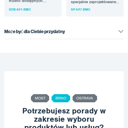
trudno dostępnych.
specjalnie zaprojektowane
Obróbka strumieniowo-
narzędzie obrotowe z
SDB-601-BMC
SP-647-BMC
ścierna to nowy proces,
włosiem do usuwania
który wykorzystuje
korozji i tworzenia profilu
specjalnie zaprojektowane
zakotwienia.…
narzędzie…
Może być dla Ciebie przydatny
MOST
BRNO
OSTRAVA
Potrzebujesz porady w
zakresie wyboru
produktów lub usług?