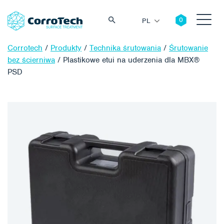
PL
Corrotech
/
Produkty
/
Technika śrutowania
/
Śrutowanie
bez ścierniwa
/
Plastikowe etui na uderzenia dla MBX®
PSD
Szukaj