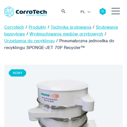
PL
Corrotech
/
Produkty
/
Technika śrutowania
/
Śrutowanie
bezpyłowe
/
Wydmuchiwanie mediów grzybowych
/
Urządzenia do recyklingu
/
Pneumatyczna jednostka do
recyklingu SPONGE-JET 70P Recycler™
Szukaj
NOWY