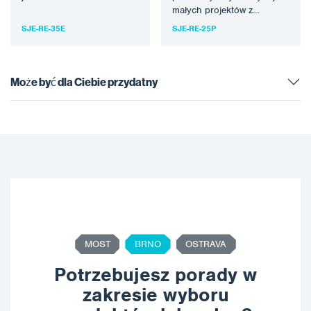
typowego przepływu
małych projektów z
Sponge Media przez jeden
podajnikiem RASP
SJE-RE-35E
SJE-RE-25P
podajnik. Urządzenie…
Xtreme™. Urządzenie to ma
ograniczoną wydajność…
Może być dla Ciebie przydatny
MOST
BRNO
OSTRAVA
Potrzebujesz porady w
zakresie wyboru