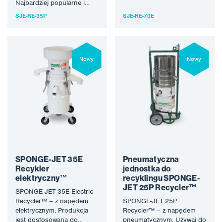
obsługi dwóch jednostek
Najbardziej popularne i
zasilających lub tam, gdzie
wszechstronne urządzenie
SJE-RE-35P
SJE-RE-70E
wymagane jest…
do recyklingu Sponge-
Jet™. Produkcja jest
dostosowana do
typowego…
Nowy
Nowy
SPONGE-JET 35E
Pneumatyczna
Recykler
jednostka do
elektryczny™
recyklingu SPONGE-
JET 25P Recycler™
SPONGE-JET 35E Electric
Recycler™ – z napędem
SPONGE-JET 25P
elektrycznym. Produkcja
Recycler™ – z napędem
jest dostosowana do
pneumatycznym. Używaj do