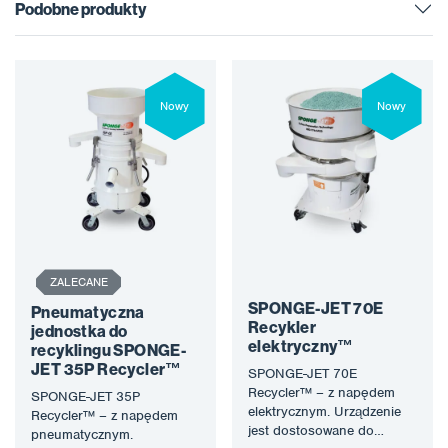
Podobne produkty
Nowy
Nowy
ZALECANE
SPONGE-JET 70E
Pneumatyczna
Recykler
jednostka do
elektryczny™
recyklingu SPONGE-
JET 35P Recycler™
SPONGE-JET 70E
Recycler™ – z napędem
SPONGE-JET 35P
elektrycznym. Urządzenie
Recycler™ – z napędem
jest dostosowane do
pneumatycznym.