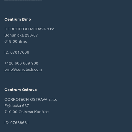
Centrum Brno
CORROTECH MORAVA s.r.o.
Bohunicka 238/67
619 00 Brno
ID: 07817606
+420 606 669 908
brno@corrotech.com
Centrum Ostrava
CORROTECH OSTRAVA s.r.o.
Frýdecká 687
719 00 Ostrawa Kunčice
ID: 07688661