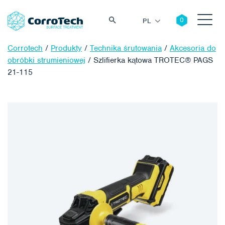
PL
Corrotech
/
Produkty
/
Technika śrutowania
/
Akcesoria do
obróbki strumieniowej
/
Szlifierka kątowa TROTEC® PAGS
21-115
Szukaj