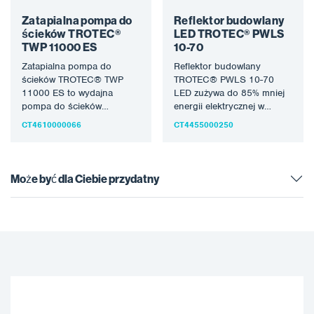
Zatapialna pompa do
Reflektor budowlany
ścieków TROTEC®
LED TROTEC® PWLS
TWP 11000 ES
10-70
Zatapialna pompa do
Reflektor budowlany
ścieków TROTEC® TWP
TROTEC® PWLS 10-70
11000 ES to wydajna
LED zużywa do 85% mniej
pompa do ścieków
energii elektrycznej w
wyposażona w
porównaniu do
CT4610000066
CT4455000250
wodoszczelny korpus
konwencjonalnych
pompy obudowany stalą…
reflektorów halogenowych.
Ta energooszczędność…
Może być dla Ciebie przydatny