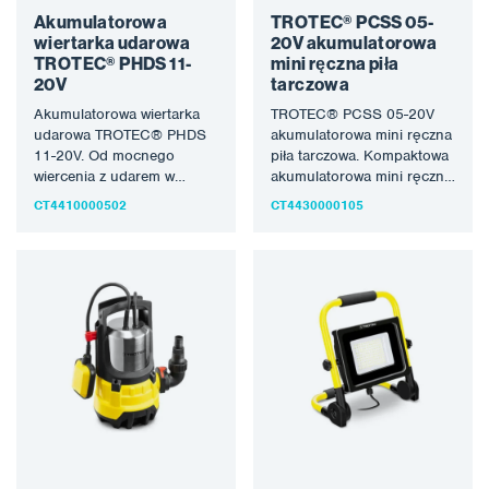
Akumulatorowa
TROTEC® PCSS 05-
wiertarka udarowa
20V akumulatorowa
TROTEC® PHDS 11-
mini ręczna piła
20V
tarczowa
Akumulatorowa wiertarka
TROTEC® PCSS 05-20V
udarowa TROTEC® PHDS
akumulatorowa mini ręczna
11-20V. Od mocnego
piła tarczowa. Kompaktowa
wiercenia z udarem w
akumulatorowa mini ręczna
twardym murze po
pilarka tarczowa PCSS 05-
CT4410000502
CT4430000105
precyzyjne wiercenie w
20V o prędkości obrotowej
miękkim drewnie…
na…