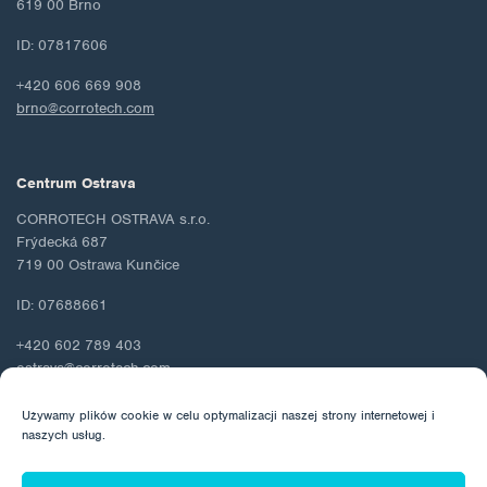
619 00 Brno
ID: 07817606
+420 606 669 908
brno@corrotech.com
Centrum Ostrava
CORROTECH OSTRAVA s.r.o.
Frýdecká 687
719 00 Ostrawa Kunčice
ID: 07688661
+420 602 789 403
ostrava@corrotech.com
Używamy plików cookie w celu optymalizacji naszej strony internetowej i
naszych usług.
© 2026 Corrotech