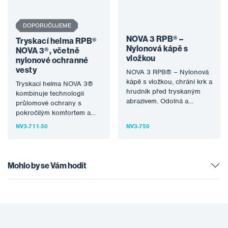
DOPORUČUJEME
NOVA 3 RPB® –
Tryskací helma RPB®
Nylonová kápě s
NOVA 3®, včetně
vložkou
nylonové ochranné
vesty
NOVA 3 RPB® – Nylonová
kápě s vložkou, chrání krk a
Tryskací helma NOVA 3®
hrudník před tryskaným
kombinuje technologii
abrazivem. Odolná a
průlomové ochrany s
snadná na výměnu.…
pokročilým komfortem a
funkčností, která překonává
NV3-711-50
NV3-750
i ty nejpřísnější průmyslové
standardy…
Mohlo by se Vám hodit