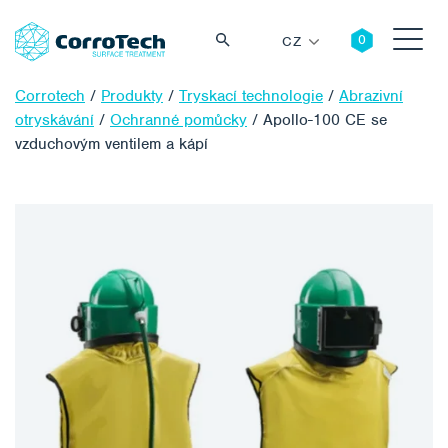
CZ
Corrotech
/
Produkty
/
Tryskací technologie
/
Abrazivní
otryskávání
/
Ochranné pomůcky
/
Apollo-100 CE se
vzduchovým ventilem a kápí
Vyhledávání