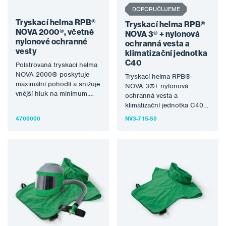
DOPORUČUJEME
Tryskací helma RPB®
Tryskací helma RPB®
NOVA 2000®, včetně
NOVA 3® + nylonová
nylonové ochranné
ochranná vesta a
vesty
klimatizační jednotka
C40
Polstrovaná tryskací helma
NOVA 2000® poskytuje
Tryskací helma RPB®
maximální pohodlí a snižuje
NOVA 3®+ nylonová
vnější hluk na minimum.
ochranná vesta a
Měkký prodyšný vnitřní
klimatizační jednotka C40
plášť umožňuje dokonalé…
kombinuje technologii
4700000
NV3-715-50
průlomové ochrany s
pokročilým komfortem a…