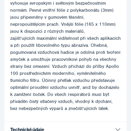
vyhovuje evropským i světovým bezpečnostním
normám. Pevné vnitřní fólie z polykarbonátu (3mm)
jsou připevněny v gumovém těsnění,
nepropouštějícím prach. Vnější fólie (165 x 110mm)
jsou k dispozici z různých materiálů,
zajišťujících maximální viditelnost při všech aplikacích
a při použití libovolného typu abraziva. Ohebná,
pogumovaná vzduchová hadice je odolná proti tvoření
smyček a umožňuje pracovníkovi pohyb na všechny
strany bez omezení. Vzduch přichází do přilby Apollo
100 prostřednictvím moderního, vyměnitelného
tlumícího filtru. Účinný přetlak vzduchu představuje
optimální proudění vzduchu uvnitř, aniž by docházelo
k zamlžení čoček. Do všech respirátorů musí být
přiváděn čistý stlačený vzduch, vhodný k dýchání,
bez nebezpečných výparů a znečišťujících látek.
Technické údaje