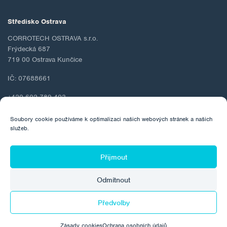
Středisko Ostrava
CORROTECH OSTRAVA s.r.o.
Frýdecká 687
719 00 Ostrava Kunčice
IČ: 07688661
+420 602 789 403
ostrava@corrotech.com
Soubory cookie používáme k optimalizaci našich webových stránek a našich
služeb.
Přijmout
© 2026 Corrotech
Odmítnout
O společnosti
Kontakt
GDPR
Zásady cookies
Předvolby
Vyrobila:
Zásady cookies
Ochrana osobních údajů