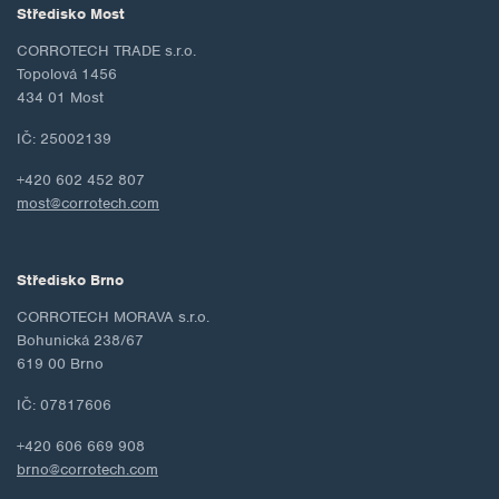
Středisko Most
CORROTECH TRADE s.r.o.
Topolová 1456
434 01 Most
IČ: 25002139
+420 602 452 807
most@corrotech.com
Středisko Brno
CORROTECH MORAVA s.r.o.
Bohunická 238/67
619 00 Brno
IČ: 07817606
+420 606 669 908
brno@corrotech.com