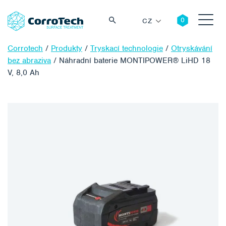
CZ
Corrotech
/
Produkty
/
Tryskací technologie
/
Otryskávání
bez abraziva
/
Náhradní baterie MONTIPOWER® LiHD 18
V, 8,0 Ah
Vyhledávání