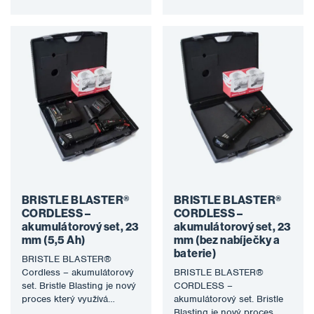
konstruovaný rotační
štětinový nástroj k…
štětinový nástroj k
odstraněni…
BRISTLE BLASTER®
BRISTLE BLASTER®
CORDLESS –
CORDLESS –
akumulátorový set, 23
akumulátorový set, 23
mm (5,5 Ah)
mm (bez nabíječky a
baterie)
BRISTLE BLASTER®
Cordless – akumulátorový
BRISTLE BLASTER®
set. Bristle Blasting je nový
CORDLESS –
proces který využívá
akumulátorový set. Bristle
speciálně konstruovaný
Blasting je nový proces