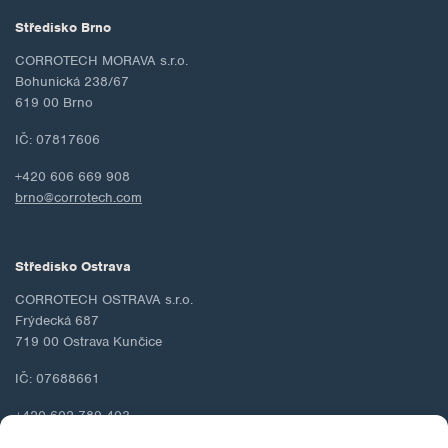
Středisko Brno
CORROTECH MORAVA s.r.o.
Bohunická 238/67
619 00 Brno
IČ: 07817606
+420 606 669 908
brno@corrotech.com
Středisko Ostrava
CORROTECH OSTRAVA s.r.o.
Frýdecká 687
719 00 Ostrava Kunčice
IČ: 07688661
+420 602 789 403
ostrava@corrotech.com