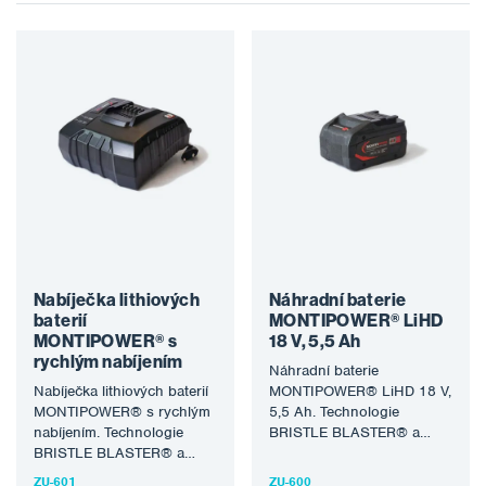
Nabíječka lithiových
Náhradní baterie
baterií
MONTIPOWER® LiHD
MONTIPOWER® s
18 V, 5,5 Ah
rychlým nabíjením
Náhradní baterie
Nabíječka lithiových baterií
MONTIPOWER® LiHD 18 V,
MONTIPOWER® s rychlým
5,5 Ah. Technologie
nabíjením. Technologie
BRISTLE BLASTER® a
BRISTLE BLASTER® a
MBX® využívá speciálně
MBX® využívá speciálně
konstruovaný rotační
ZU-601
ZU-600