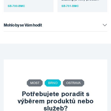
rotační štětinový nástroj k
který využívá speciálně
SB-700-BMC
SB-701-BMC
odstraněni…
konstruovaný rotační
štětinový nástroj k
odstraněni…
Mohlo by se Vám hodit
MOST
BRNO
OSTRAVA
Potřebujete poradit s
výběrem produktů nebo
služeb?