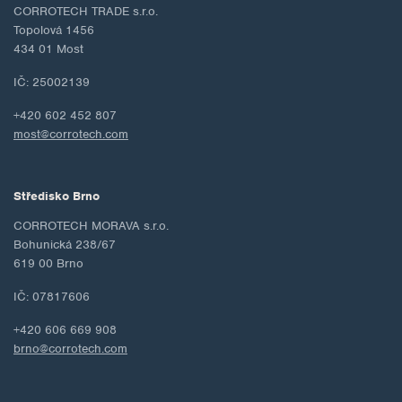
CORROTECH TRADE s.r.o.
Topolová 1456
434 01 Most
IČ: 25002139
+420 602 452 807
most@corrotech.com
Středisko Brno
CORROTECH MORAVA s.r.o.
Bohunická 238/67
619 00 Brno
IČ: 07817606
+420 606 669 908
brno@corrotech.com