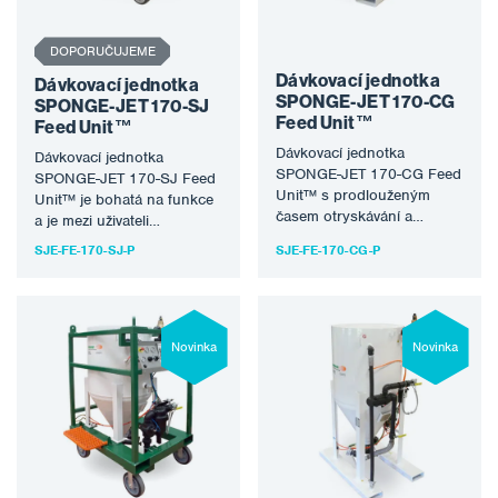
DOPORUČUJEME
Dávkovací jednotka
Dávkovací jednotka
SPONGE-JET 170-CG
SPONGE-JET 170-SJ
Feed Unit™
Feed Unit™
Dávkovací jednotka
Dávkovací jednotka
SPONGE-JET 170-CG Feed
SPONGE-JET 170-SJ Feed
Unit™ s prodlouženým
Unit™ je bohatá na funkce
časem otryskávání a
a je mezi uživateli
minimem extra funkcí. Toto
nejoblíbenější s vynikající
SJE-FE-170-SJ-P
SJE-FE-170-CG-P
základní ale vysoce
rovnováhou mezi velikostí,…
hodnocené zařízení…
Novinka
Novinka