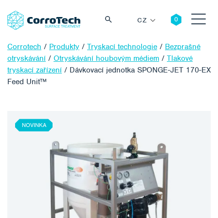
CZ
Corrotech
/
Produkty
/
Tryskací technologie
/
Bezprašné
otryskávání
/
Otryskávání houbovým médiem
/
Tlakové
tryskací zařízení
/
Dávkovací jednotka SPONGE-JET 170-EX
Feed Unit™
Vyhledávání
NOVINKA