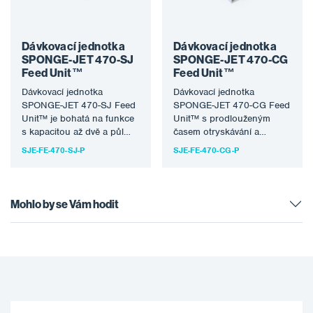
Dávkovací jednotka
Dávkovací jednotka
SPONGE-JET 470-SJ
SPONGE-JET 470-CG
Feed Unit™
Feed Unit™
Dávkovací jednotka
Dávkovací jednotka
SPONGE-JET 470-SJ Feed
SPONGE-JET 470-CG Feed
Unit™ je bohatá na funkce
Unit™ s prodlouženým
s kapacitou až dvě a půl
časem otryskávání a
hodiny nepřerušovaného
minimem extra funkcí. Toto
SJE-FE-470-SJ-P
SJE-FE-470-CG-P
otryskávání před…
základní ale vysoce
hodnocené zařízení…
Mohlo by se Vám hodit