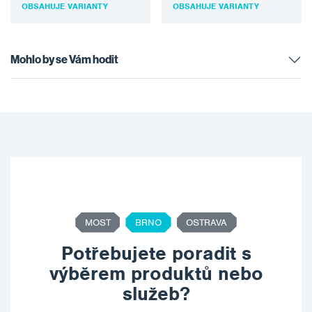
průměrech od 13 mm do
OBSAHUJE VARIANTY
OBSAHUJE VARIANTY
32 mm.…
Mohlo by se Vám hodit
MOST
BRNO
OSTRAVA
Potřebujete poradit s
výběrem produktů nebo
služeb?