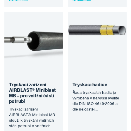
305 mm. Zařízení…
Tryskací zařízení
Tryskací hadice
AIRBLAST® Miniblast
Řada tryskacích hadic je
MB – pro vnitřní části
vyrobena v nejvyšší kvalitě
potrubí
dle DIN ISO 4649:2006 a
Tryskací zařízení
dle nejčastěji
AIRBLAST® Miniblast MB
požadovaných parametrů –
slouží k tryskání vnitřních
ve dvou…
stěn potrubí o vnitřních