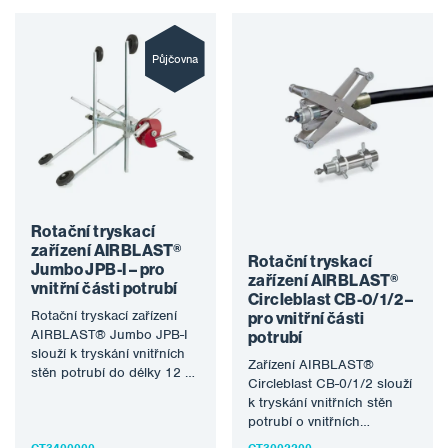
Půjčovna
Rotační tryskací
zařízení AIRBLAST®
Rotační tryskací
Jumbo JPB-I – pro
zařízení AIRBLAST®
vnitřní části potrubí
Circleblast CB-0/1/2 –
Rotační tryskací zařízení
pro vnitřní části
AIRBLAST® Jumbo JPB-I
potrubí
slouží k tryskání vnitřních
Zařízení AIRBLAST®
stěn potrubí do délky 12 m
Circleblast CB-0/1/2 slouží
a o vnitřních průměrech…
k tryskání vnitřních stěn
potrubí o vnitřních
průměrech od 32 mm do
CT3400000
CT3002200