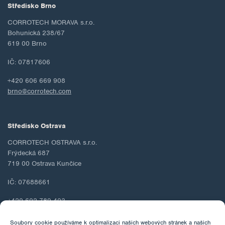
Středisko Brno
CORROTECH MORAVA s.r.o.
Bohunická 238/67
619 00 Brno
IČ: 07817606
+420 606 669 908
brno@corrotech.com
Středisko Ostrava
CORROTECH OSTRAVA s.r.o.
Frýdecká 687
719 00 Ostrava Kunčice
IČ: 07688661
+420 602 789 403
ostrava@corrotech.com
Soubory cookie používáme k optimalizaci našich webových stránek a našich