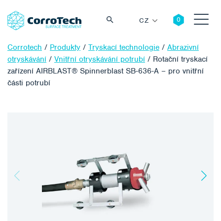
CZ
Corrotech
/
Produkty
/
Tryskací technologie
/
Abrazivní
otryskávání
/
Vnitřní otryskávání potrubí
/
Rotační tryskací
zařízení AIRBLAST® Spinnerblast SB-636-A – pro vnitřní
části potrubí
Vyhledávání