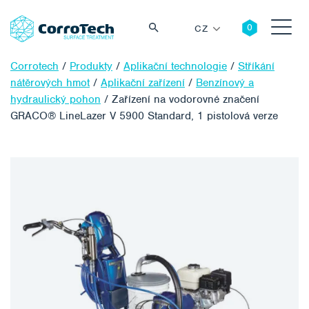
CZ
Corrotech
/
Produkty
/
Aplikační technologie
/
Stříkání
nátěrových hmot
/
Aplikační zařízení
/
Benzínový a
hydraulický pohon
/
Zařízení na vodorovné značení
GRACO® LineLazer V 5900 Standard, 1 pistolová verze
Vyhledávání