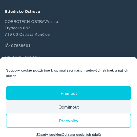
Středisko Ostrava
CORROTECH OSTRAVA s.r.o.
Frýdecká 687
719 00 Ostrava Kunčice
IČ: 07688661
+420 602 789 403
ostrava@corrotech.com
Soubory cookie používáme k optimalizaci našich webových stránek a našich
služeb.
Přijmout
© 2026 Corrotech
Odmítnout
O společnosti
Kontakt
GDPR
Zásady cookies
Předvolby
Vyrobila:
Zásady cookies
Ochrana osobních údajů