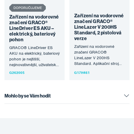
DOPORUČUJEME
Zařízení na vodorovné
Zařízení na vodorovné
značení GRACO®
značení GRACO®
LineLazer V 200HS
LineDriver ES AKU –
Standard, 2 pistolová
elektrický, bateriový
verze
pohon
Zařízení na vodorovné
GRACO® LineDriver ES
značení GRACO®
AKU na elektrický, bateriový
LineLazer V 200HS
pohon je nejtišší,
Standard. Aplikační stroj
nejinovativnější, uživatelsky
pro vodorovné dopravní
přívětivý jízdní systém.
G262005
G17H461
značení s benzínovo-
Jednoduše připojte
hydraulickým pohonem.
LineDriver ES ke…
Svým výkonem…
Mohlo by se Vám hodit