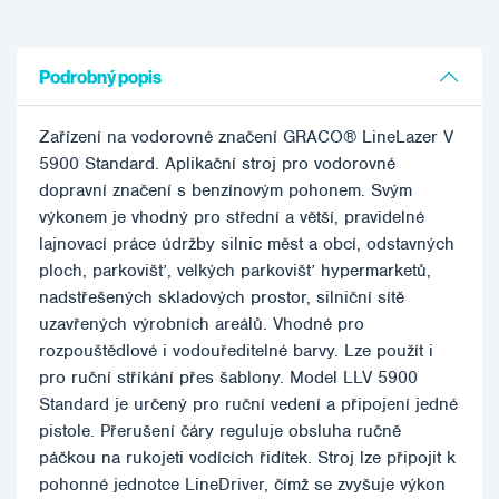
Podrobný popis
Zařízení na vodorovné značení GRACO® LineLazer V
5900 Standard. Aplikační stroj pro vodorovné
dopravní značení s benzínovým pohonem. Svým
výkonem je vhodný pro střední a větší, pravidelné
lajnovací práce údržby silnic měst a obcí, odstavných
ploch, parkovišť, velkých parkovišť hypermarketů,
nadstřešených skladových prostor, silniční sítě
uzavřených výrobních areálů. Vhodné pro
rozpouštědlové i vodouředitelné barvy. Lze použít i
pro ruční stříkání přes šablony. Model LLV 5900
Standard je určený pro ruční vedení a připojení jedné
pistole. Přerušení čáry reguluje obsluha ručně
páčkou na rukojeti vodících řidítek. Stroj lze připojit k
pohonné jednotce LineDriver, čímž se zvyšuje výkon