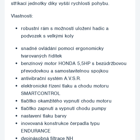
stříkací jednotky díky vyšší rychlosti pohybu.
Vlastnosti:
robustní rám s možností uložení hadic a
podvozek s velkými koly
snadné ovládání pomocí ergonomicky
tvarovaných řidítek
benzínový motor HONDA 5,5HP s bezúdržbovou
převodovkou a samostavitelnou spojkou
antivibrační systém A.V.S.R.
elektronické řízení tlaku a chodu motoru
SMARTCONTROL
tlačítko okamžitého vypnutí chodu motoru
tlačítko zapnutí a vypnutí chodu pumpy
nastavení tlaku barvy
inovovaná konstrukce čerpadla typu
ENDURANCE
dvojnásobná filtrace NH