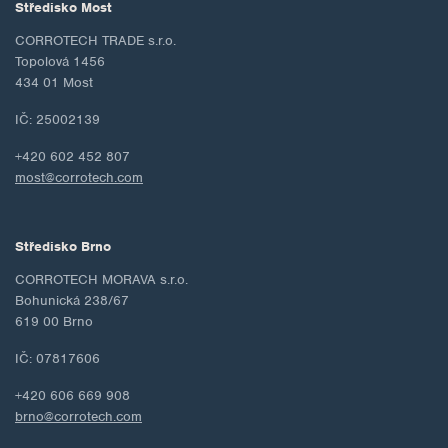
Středisko Most
CORROTECH TRADE s.r.o.
Topolová 1456
434 01 Most
IČ: 25002139
+420 602 452 807
most@corrotech.com
Středisko Brno
CORROTECH MORAVA s.r.o.
Bohunická 238/67
619 00 Brno
IČ: 07817606
+420 606 669 908
brno@corrotech.com