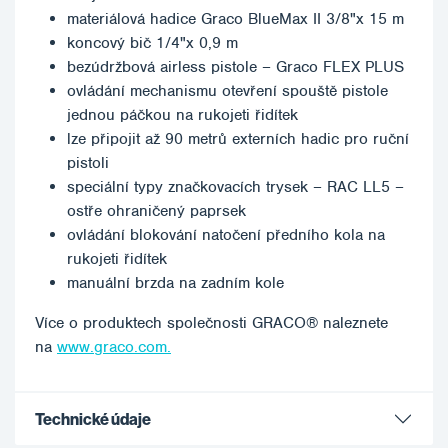
materiálová hadice Graco BlueMax II 3/8"x 15 m
koncový bič 1/4"x 0,9 m
bezúdržbová airless pistole – Graco FLEX PLUS
ovládání mechanismu otevření spouště pistole
jednou páčkou na rukojeti řidítek
lze připojit až 90 metrů externích hadic pro ruční
pistoli
speciální typy značkovacích trysek – RAC LL5 –
ostře ohraničený paprsek
ovládání blokování natočení předního kola na
rukojeti řidítek
manuální brzda na zadním kole
Více o produktech společnosti GRACO® naleznete
na
www.graco.com.
Technické údaje