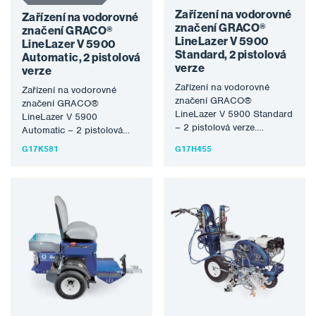
Zařízení na vodorovné
Zařízení na vodorovné
značení GRACO®
značení GRACO®
LineLazer V 5900
LineLazer V 5900
Standard, 2 pistolová
Automatic, 2 pistolová
verze
verze
Zařízení na vodorovné
Zařízení na vodorovné
značení GRACO®
značení GRACO®
LineLazer V 5900 Standard
LineLazer V 5900
– 2 pistolová verze.
Automatic – 2 pistolová
Aplikační stroj pro
verze. Aplikační stroj pro
G17K581
G17H455
vodorovné dopravní
vodorovné dopravní
značení s…
značení s…