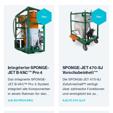
Neu
Neu
Integrierter SPONGE-
SPONGE-JET 470-SJ
JET B-VAC™ Pro 4
Vorschubeinheit™
Das integrierte SPONGE-
Die SPONGE-JET 470-SJ
JET B-VAC™ Pro 4 System
Zufuhreinheit™ verfügt
integriert alle Komponenten
über zahlreiche Funktionen
in einem Rahmen für den
und ermöglicht bis zu
Transport per Gabelstapler,
zweieinhalb Stunden
SJE-BV-PRO4-PKG
SJE-FE-470-SJ-P
Rolle oder…
ununterbrochenes
Strahlen, bevor sie
nachgefüllt werden…