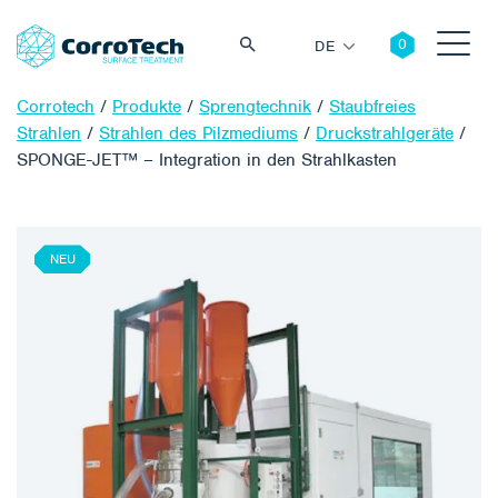
DE
Corrotech
/
Produkte
/
Sprengtechnik
/
Staubfreies
Strahlen
/
Strahlen des Pilzmediums
/
Druckstrahlgeräte
/
SPONGE-JET™ – Integration in den Strahlkasten
Suche
NEU