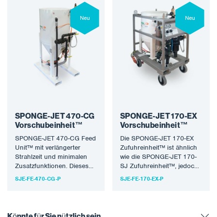
Neu
Neu
SPONGE-JET 470-CG
SPONGE-JET 170-EX
Vorschubeinheit™
Vorschubeinheit™
SPONGE-JET 470-CG Feed
Die SPONGE-JET 170-EX
Unit™ mit verlängerter
Zufuhreinheit™ ist ähnlich
Strahlzeit und minimalen
wie die SPONGE-JET 170-
Zusatzfunktionen. Dieses
SJ Zufuhreinheit™, jedoch
einfache, aber hoch
mit einem Edelstahlrahmen
SJE-FE-470-CG-P
SJE-FE-170-EX-P
bewertete Gerät ist ideal,
und zusätzlichen
wenn mehrere…
Funktionen zur
Minimierung…
Könnte für Sie nützlich sein