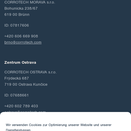
CORROTECH MORAVA s.r.o.
Bohunicka 238/67
619 00 Brünn
ID: 07817606
+420 606 669 908
brno@corrotech.com
Zentrum Ostrava
CORROTECH OSTRAVA s.r.o.
Frýdecká 687
719 00 Ostrava Kunčice
ID: 07688661
+420 602 789 403
ostrava@corrotech.com
Wir verwenden Cookies zur Optimierung unserer Website und unserer
Dienstleistungen.