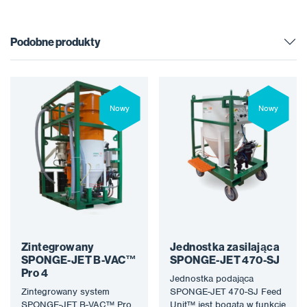
Podobne produkty
Nowy
Nowy
Zintegrowany
Jednostka zasilająca
SPONGE-JET B-VAC™
SPONGE-JET 470-SJ
Pro 4
Jednostka podająca
Zintegrowany system
SPONGE-JET 470-SJ Feed
SPONGE-JET B-VAC™ Pro
Unit™ jest bogata w funkcje