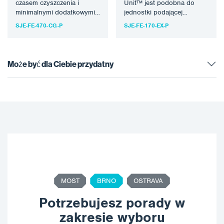
czasem czyszczenia i
Unit™ jest podobna do
minimalnymi dodatkowymi
jednostki podającej
funkcjami. To podstawowe,
SPONGE-JET 170-SJ Feed
SJE-FE-470-CG-P
SJE-FE-170-EX-P
ale wysoko oceniane
Unit™, ale ma ramę ze
urządzenie jest idealne…
stali…
Może być dla Ciebie przydatny
MOST
BRNO
OSTRAVA
Potrzebujesz porady w
zakresie wyboru