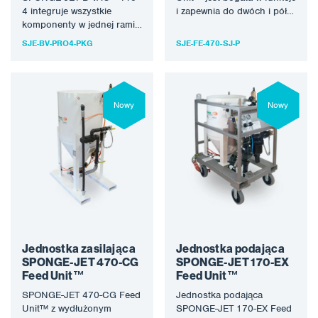
4 integruje wszystkie
i zapewnia do dwóch i pół
komponenty w jednej ramie
godziny nieprzerwanego
do transportu wózkiem
czyszczenia przed…
SJE-BV-PRO4-PKG
SJE-FE-470-SJ-P
widłowym, rolką lub
dźwigiem. B-VAC…
Nowy
Nowy
Jednostka zasilająca
Jednostka podająca
SPONGE-JET 470-CG
SPONGE-JET 170-EX
Feed Unit™
Feed Unit™
SPONGE-JET 470-CG Feed
Jednostka podająca
Unit™ z wydłużonym
SPONGE-JET 170-EX Feed