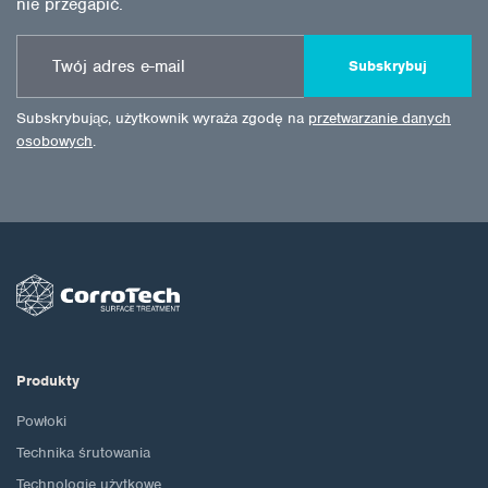
nie przegapić.
Subskrybuj
Subskrybując, użytkownik wyraża zgodę na
przetwarzanie danych
osobowych
.
Produkty
Powłoki
Technika śrutowania
Technologie użytkowe