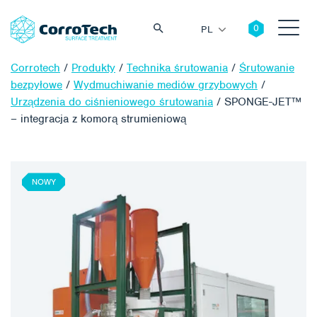
PL
Corrotech
/
Produkty
/
Technika śrutowania
/
Śrutowanie
bezpyłowe
/
Wydmuchiwanie mediów grzybowych
/
Urządzenia do ciśnieniowego śrutowania
/
SPONGE-JET™
– integracja z komorą strumieniową
Szukaj
NOWY