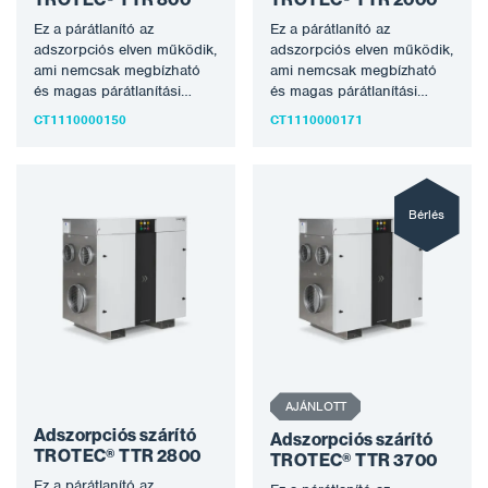
Ez a párátlanító az
Ez a párátlanító az
adszorpciós elven működik,
adszorpciós elven működik,
ami nemcsak megbízható
ami nemcsak megbízható
és magas párátlanítási
és magas párátlanítási
teljesítményt tesz lehetővé
teljesítményt tesz lehetővé
CT1110000150
CT1110000171
alacsony hőmérsékleten is,
alacsony hőmérsékleten is,
hanem…
hanem…
Bérlés
AJÁNLOTT
Adszorpciós szárító
Adszorpciós szárító
TROTEC® TTR 2800
TROTEC® TTR 3700
Ez a párátlanító az