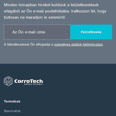
Minden hónapban híreket küldünk a felületkezelések
világából az Ön e-mail postafiókjába. Iratkozzon fel, hogy
biztosan ne maradjon le semmiről.
Feliratkozás
A feliratkozással Ön elfogadja a
személyes adatok feldolgozása
.
Termékek
Bevonatok