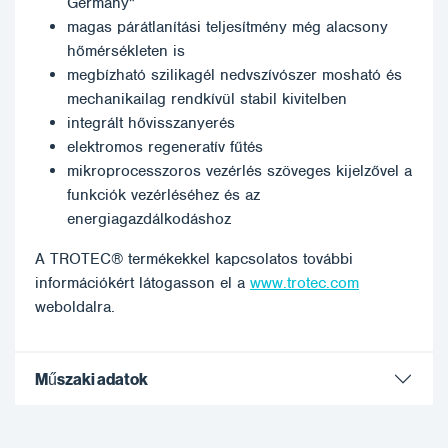
Germany"
magas párátlanítási teljesítmény még alacsony
hőmérsékleten is
megbízható szilikagél nedvszívószer mosható és
mechanikailag rendkívül stabil kivitelben
integrált hővisszanyerés
elektromos regeneratív fűtés
mikroprocesszoros vezérlés szöveges kijelzővel a
funkciók vezérléséhez és az
energiagazdálkodáshoz
A TROTEC® termékekkel kapcsolatos további
információkért látogasson el a
www.trotec.com
weboldalra.
Műszaki adatok