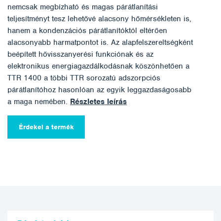
nemcsak megbízható és magas párátlanítási
teljesítményt tesz lehetővé alacsony hőmérsékleten is,
hanem a kondenzációs párátlanítóktól eltérően
alacsonyabb harmatpontot is. Az alapfelszereltségként
beépített hővisszanyerési funkciónak és az
elektronikus energiagazdálkodásnak köszönhetően a
TTR 1400 a többi TTR sorozatú adszorpciós
párátlanítóhoz hasonlóan az egyik leggazdaságosabb
a maga nemében.
Részletes leírás
Érdekel a termék