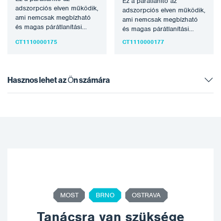
Ez a párátlanító az
adszorpciós elven működik,
adszorpciós elven működik,
ami nemcsak megbízható
ami nemcsak megbízható
és magas párátlanítási
és magas párátlanítási
teljesítményt tesz lehetővé
teljesítményt tesz lehetővé
CT1110000175
CT1110000177
alacsony hőmérsékleten is,
alacsony hőmérsékleten is,
hanem…
hanem…
Hasznos lehet az Ön számára
MOST
BRNO
OSTRAVA
Tanácsra van szüksége