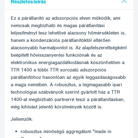
Részletes leírás
Ez a párátlanító az adszorpciós elven működik, ami
nemcsak megbízható és magas párátlanítási
teljesítményt tesz lehetővé alacsony hőmérsékleten is,
hanem a kondenzációs párátlanítóktól eltérően
alacsonyabb harmatpontot is. Az alapfelszereltségként
beépített hővisszanyerési funkciónak és az
elektronikus energiagazdálkodásnak köszönhetően a
TTR 1400 a többi TTR sorozatú adszorpciós
párátlanítóhoz hasonlóan az egyik leggazdaságosabb
a maga nemében. A robusztus, a legmagasabb ipari
technológiai szabványok szerint gyártott ház a TTR
1400-at megbízható partnerré teszi a párátlanításban,
még kihívást jelentő körülmények között is.
Jellemzők:
robusztus minőségű aggregátum "made in