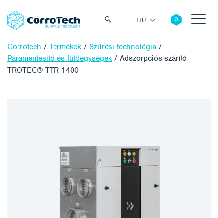
HU
Corrotech
/
Termékek
/
Szűrési technológia
/
Páramentesítő és fűtőegységek
/
Adszorpciós szárító
TROTEC® TTR 1400
Keresés