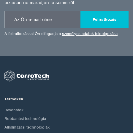
biztosan ne maradjon le semmiről.
Feliratkozás
A feliratkozással Ön elfogadja a
személyes adatok feldolgozása
.
Termékek
Bevonatok
Robbanási technológia
Alkalmazási technológiák