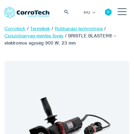
HU
Corrotech
/
Termékek
/
Robbanási technológia
/
Csiszolóanyag-mentes fúvás
/
BRISTLE BLASTER® –
elektromos egység 900 W, 23 mm
Keresés