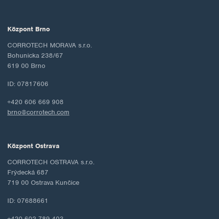
Központ Brno
CORROTECH MORAVA s.r.o.
Bohunicka 238/67
619 00 Brno
ID: 07817606
+420 606 669 908
brno@corrotech.com
Központ Ostrava
CORROTECH OSTRAVA s.r.o.
Frýdecká 687
719 00 Ostrava Kunčice
ID: 07688661
+420 602 789 403