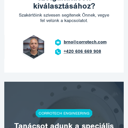
kiválasztásához?
Szakértőink szívesen segítenek Önnek, vegye
fel velünk a kapcsolatot.
brno@corrotech.com
+420 606 669 908
CORROTECH ENGINEERING
Tanácsot adunk a speciális