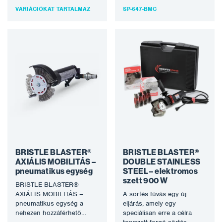
szerszámot használ a
VARIÁCIÓKAT TARTALMAZ
SP-647-BMC
korrózió eltávolítására…
BRISTLE BLASTER®
BRISTLE BLASTER®
AXIÁLIS MOBILITÁS –
DOUBLE STAINLESS
pneumatikus egység
STEEL – elektromos
szett 900 W
BRISTLE BLASTER®
AXIÁLIS MOBILITÁS –
A sörtés fúvás egy új
pneumatikus egység a
eljárás, amely egy
nehezen hozzáférhető
speciálisan erre a célra