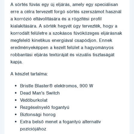
A sörtés fúvás egy új eljárás, amely egy speciálisan
erre a célra tervezett forgó sörtés szerszámot használ
a korrózió eltávolítására és a rögzítési profil
kialakítására. A sörték hegyét úgy tervezték, hogy a
korrodált felületre a szokásos fúvóközeges eljárásnak
megfelelő kinetikus energiával csapódjon. Ennek
eredményeképpen a kezelt felület a hagyományos
robbantási eljárás textúráját és vizuális tisztaságát
kapja.
A készlet tartalma:
Bristle Blaster® elektromos, 900 W
Dead Man's Switch
Védőburkolat
Rezgéselnyelő fogantyú
Biztonsági horog
Extra belső menet a fogantyú alternatív
pozíciójához