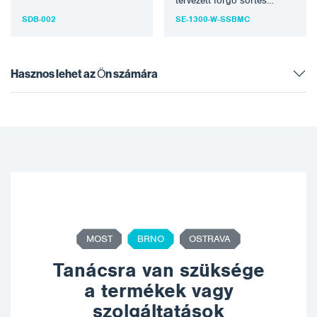
helyekhez. A sörtés fúvás
tervezett forgó sörtés
egy új eljárás, amely egy
szerszámot használ a
SDB-002
SE-1300-W-SSBMC
speciálisan…
korrózió eltávolítására…
Hasznos lehet az Ön számára
MOST
BRNO
OSTRAVA
Tanácsra van szüksége
a termékek vagy
szolgáltatások