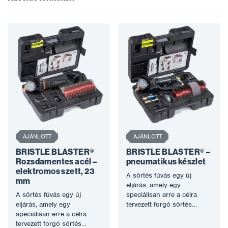
AJÁNLOTT
AJÁNLOTT
BRISTLE BLASTER®
BRISTLE BLASTER® –
Rozsdamentes acél –
pneumatikus készlet
elektromos szett, 23
A sörtés fúvás egy új
mm
eljárás, amely egy
A sörtés fúvás egy új
speciálisan erre a célra
eljárás, amely egy
tervezett forgó sörtés
speciálisan erre a célra
szerszámot használ a
tervezett forgó sörtés
korrózió eltávolítására…