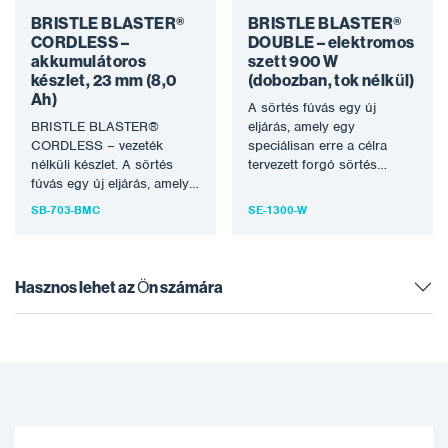
BRISTLE BLASTER®
BRISTLE BLASTER®
CORDLESS –
DOUBLE – elektromos
akkumulátoros
szett 900 W
készlet, 23 mm (8,0
(dobozban, tok nélkül)
Ah)
A sörtés fúvás egy új
BRISTLE BLASTER®
eljárás, amely egy
CORDLESS – vezeték
speciálisan erre a célra
nélküli készlet. A sörtés
tervezett forgó sörtés
fúvás egy új eljárás, amely
szerszámot használ a
egy speciálisan erre a célra
korrózió eltávolítására…
SB-703-BMC
SE-1300-W
tervezett…
Hasznos lehet az Ön számára