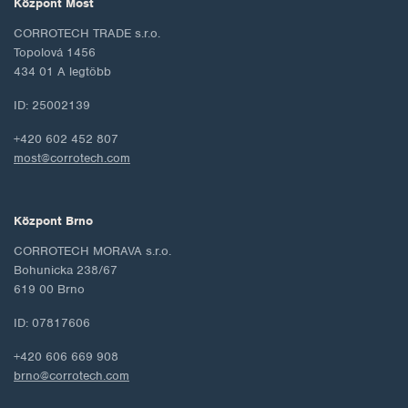
Központ Most
CORROTECH TRADE s.r.o.
Topolová 1456
434 01 A legtöbb
ID: 25002139
+420 602 452 807
most@corrotech.com
Központ Brno
CORROTECH MORAVA s.r.o.
Bohunicka 238/67
619 00 Brno
ID: 07817606
+420 606 669 908
brno@corrotech.com