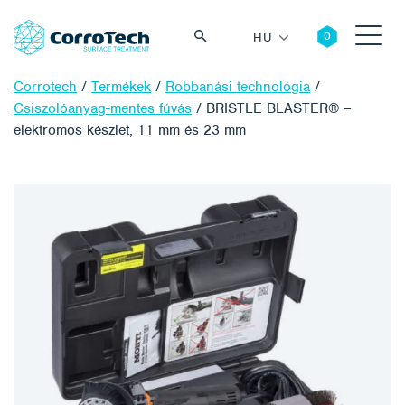
HU
Corrotech
/
Termékek
/
Robbanási technológia
/
Csiszolóanyag-mentes fúvás
/
BRISTLE BLASTER® –
elektromos készlet, 11 mm és 23 mm
Keresés