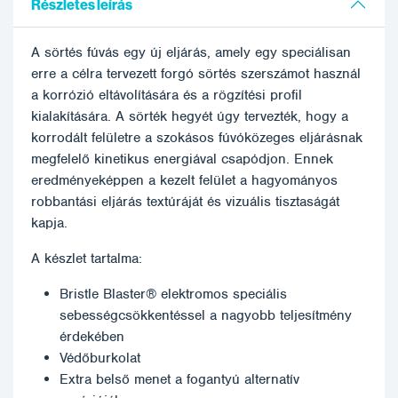
Részletes leírás
A sörtés fúvás egy új eljárás, amely egy speciálisan
erre a célra tervezett forgó sörtés szerszámot használ
a korrózió eltávolítására és a rögzítési profil
kialakítására. A sörték hegyét úgy tervezték, hogy a
korrodált felületre a szokásos fúvóközeges eljárásnak
megfelelő kinetikus energiával csapódjon. Ennek
eredményeképpen a kezelt felület a hagyományos
robbantási eljárás textúráját és vizuális tisztaságát
kapja.
A készlet tartalma:
Bristle Blaster® elektromos speciális
sebességcsökkentéssel a nagyobb teljesítmény
érdekében
Védőburkolat
Extra belső menet a fogantyú alternatív