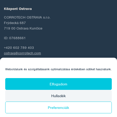
Központ Ostrava
CORROTECH OSTRAVA s.r.o.
Frýdecká 687
719 00 Ostrava Kunčice
ID: 07688661
+420 602 789 403
ostrava@corrotech.com
Weboldalunk és szolgáltatásaink optimalizálása érdekében sütiket használunk.
© 2026 Corrotech
Elfogadom
Rólunk
Kapcsolat
Személyes adatok védelme
Hulladék
Cookie szabályzat
Preferenciák
Készítette: