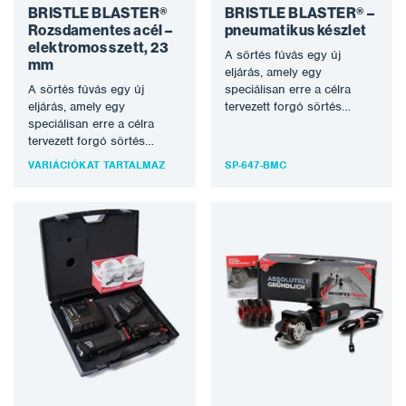
BRISTLE BLASTER®
BRISTLE BLASTER® –
Rozsdamentes acél –
pneumatikus készlet
elektromos szett, 23
A sörtés fúvás egy új
mm
eljárás, amely egy
A sörtés fúvás egy új
speciálisan erre a célra
eljárás, amely egy
tervezett forgó sörtés
speciálisan erre a célra
szerszámot használ a
tervezett forgó sörtés
korrózió eltávolítására…
szerszámot használ a
VARIÁCIÓKAT TARTALMAZ
SP-647-BMC
korrózió eltávolítására…