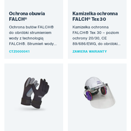
Ochrona obuwia
Kamizelka ochronna
FALCH®
FALCH® Tex 30
Ochrona butów FALCH®
Kamizelka ochronna
do obróbki strumieniem
FALCH® Tex 30 – poziom
wody z technologią
ochrony 20/30, CE
FALCH®. Strumień wody
89/686/EWG, do obróbki
(statyczny lub obrotowy)
strumieniem wody w
CTZ0000041
ZAWIERA WARIANTY
pozwala na uzyskanie
technologii FALCH®.
ciśnienia roboczego…
Strumień wody…