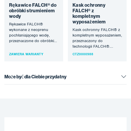
Rękawice FALCH® do
Kask ochronny
obróbki strumieniem
FALCH® z
wody
kompletnym
wyposażeniem
Rękawice FALCH®
wykonane z neoprenu
Kask ochronny FALCH® z
pochłaniającego wodę,
kompletnym wyposażeniem,
przeznaczone do obróbki
przeznaczony do
strumieniem wody w
technologii FALCH®.
technologii FALCH®.
Strumień wody (statyczny
ZAWIERA WARIANTY
CTZ0000988
Strumień wody (statyczny
lub obrotowy) pozwala na
lub obrotowy)…
uzyskanie ciśnienia
roboczego…
Może być dla Ciebie przydatny