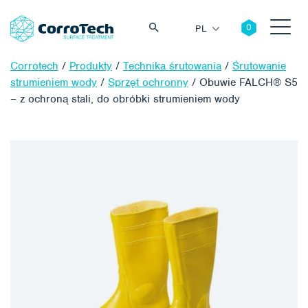
PL
Corrotech
/
Produkty
/
Technika śrutowania
/
Śrutowanie
strumieniem wody
/
Sprzęt ochronny
/
Obuwie FALCH® S5
– z ochroną stali, do obróbki strumieniem wody
Szukaj