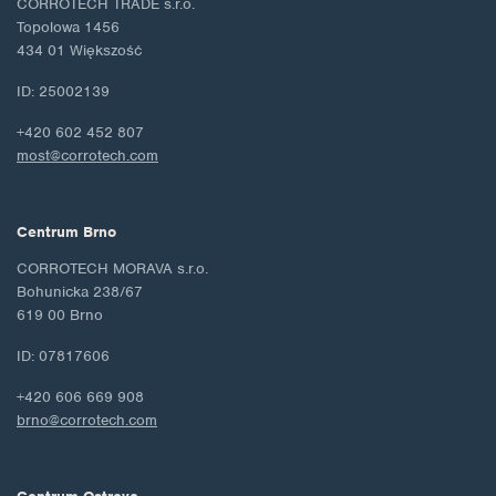
CORROTECH TRADE s.r.o.
Topolowa 1456
434 01 Większość
ID: 25002139
+420 602 452 807
most@corrotech.com
Centrum Brno
CORROTECH MORAVA s.r.o.
Bohunicka 238/67
619 00 Brno
ID: 07817606
+420 606 669 908
brno@corrotech.com