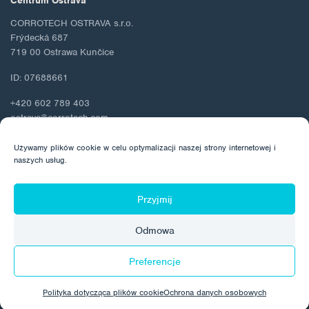
Centrum Ostrava
CORROTECH OSTRAVA s.r.o.
Frýdecká 687
719 00 Ostrawa Kunčice
ID: 07688661
+420 602 789 403
ostrava@corrotech.com
Używamy plików cookie w celu optymalizacji naszej strony internetowej i
naszych usług.
© 2026 Corrotech
Przyjmij
O nas
Kontakt
Ochrona danych osobowych
Odmowa
Polityka dotycząca plików cookie
Preferencje
Wykonane przez:
Polityka dotycząca plików cookie
Ochrona danych osobowych