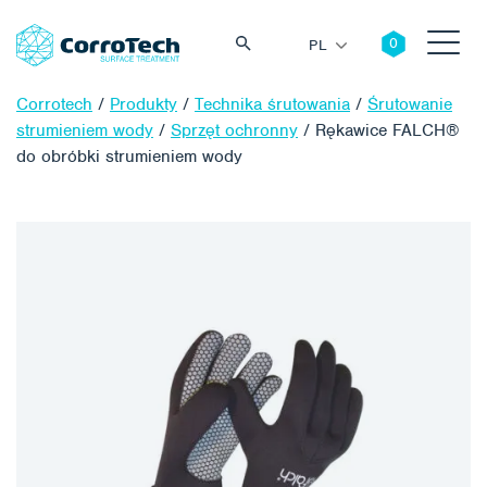
PL
Corrotech
/
Produkty
/
Technika śrutowania
/
Śrutowanie
strumieniem wody
/
Sprzęt ochronny
/
Rękawice FALCH®
do obróbki strumieniem wody
Szukaj