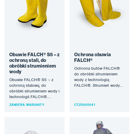
Obuwie FALCH® S5 – z
Ochrona obuwia
ochroną stali, do
FALCH®
obróbki strumieniem
Ochrona butów FALCH®
wody
do obróbki strumieniem
Obuwie FALCH® S5 – z
wody z technologią
ochroną stalową, do
FALCH®. Strumień wody
obróbki strumieniem wody i
(statyczny lub obrotowy)
technologii FALCH®.
pozwala na uzyskanie
Strumień wody (statyczny
ciśnienia roboczego…
ZAWIERA WARIANTY
CTZ0000041
lub obrotowy) pozwala…