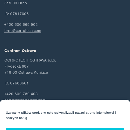
619 00 Brno
ID: 07817606
+420 606 669 908
brno@corrotech.com
Centrum Ostrava
CORROTECH OSTRAVA s.r.o.
Frýdecká 687
719 00 Ostrawa Kunčice
ID: 07688661
+420 602 789 403
ostrava@corrotech.com
Używamy plików cookie w celu optymalizacji naszej strony internetowej i
naszych usług.
© 2026 Corrotech