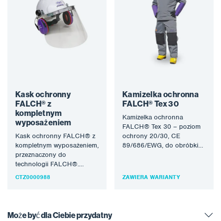
Kask ochronny
Kamizelka ochronna
FALCH® z
FALCH® Tex 30
kompletnym
Kamizelka ochronna
wyposażeniem
FALCH® Tex 30 – poziom
Kask ochronny FALCH® z
ochrony 20/30, CE
kompletnym wyposażeniem,
89/686/EWG, do obróbki
przeznaczony do
strumieniem wody w
technologii FALCH®.
technologii FALCH®.
Strumień wody (statyczny
Strumień wody…
CTZ0000988
ZAWIERA WARIANTY
lub obrotowy) pozwala na
uzyskanie ciśnienia
roboczego…
Może być dla Ciebie przydatny