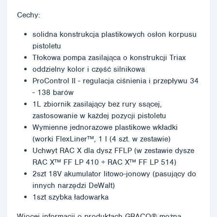
Cechy:
solidna konstrukcja plastikowych osłon korpusu
pistoletu
Tłokowa pompa zasilająca o konstrukcji Triax
oddzielny kolor i część silnikowa
ProControl II - regulacja ciśnienia i przepływu 34
- 138 barów
1L zbiornik zasilający bez rury ssącej,
zastosowanie w każdej pozycji pistoletu
Wymienne jednorazowe plastikowe wkładki
(worki FlexLiner™, 1 l (4 szt. w zestawie)
Uchwyt RAC X dla dysz FFLP (w zestawie dysze
RAC X™ FF LP 410 + RAC X™ FF LP 514)
2szt 18V akumulator litowo-jonowy (pasujący do
innych narzędzi DeWalt)
1szt szybka ładowarka
Więcej informacji o produktach GRACO® można