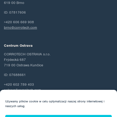
619 00 Brno
ID: 07817606
+420 606 669 908
brno@corrotech.com
Centrum Ostrava
CORROTECH OSTRAVA s.r.o.
Frýdecká 687
719 00 Ostrawa Kunčice
ID: 07688661
+420 602 789 403
ostrava@corrotech.com
Używamy plików cookie w celu optymalizacji naszej strony internetowej i
naszych usług.
© 2026 Corrotech