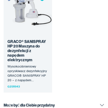
GRACO® SANISPRAY
HP 20 Maszyna do
dezynfekcji z
napędem
elektrycznym
Wysokociśnieniowy
opryskiwacz dezynfekcyjny
GRACO® SANISPRAY HP
20 – z napędem
elektrycznym, to urządzenie
G25R943
o profesjonalnych
parametrach w doskonałym
poziomie cenowym…
Może być dla Ciebie przydatny