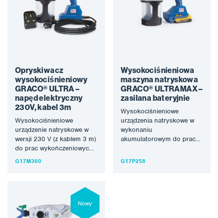
Opryskiwacz
Wysokociśnieniowa
wysokociśnieniowy
maszyna natryskowa
GRACO® ULTRA –
GRACO® ULTRAMAX –
napęd elektryczny
zasilana bateryjnie
230V, kabel 3m
Wysokociśnieniowe
Wysokociśnieniowe
urządzenia natryskowe w
urządzenie natryskowe w
wykonaniu
wersji 230 V (z kablem 3 m)
akumulatorowym do prac
do prac wykończeniowych i
wykończeniowych i
remontowych. Nowa
remontowych. Nowa
G17M360
G17P258
generacja
generacja
wysokociśnieniowych
wysokociśnieniowych
opryskiwaczy…
opryskiwaczy
akumulatorowych to
Nowy
idealne uzupełnienie i…