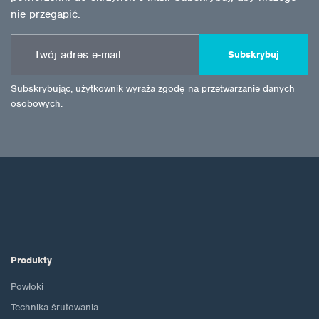
nie przegapić.
Subskrybuj
Subskrybując, użytkownik wyraża zgodę na
przetwarzanie danych
osobowych
.
Produkty
Powłoki
Technika śrutowania