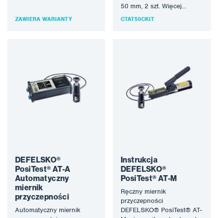
średnicy powłoki od
50 mm, 2 szt. Więcej
podłoża. Więcej informacji…
informacji o produktach
ZAWIERA WARIANTY
CTAT50CKIT
DEFELSKO® można
znaleźć…
DEFELSKO®
Instrukcja
PosiTest® AT-A
DEFELSKO®
Automatyczny
PosiTest® AT-M
miernik
Ręczny miernik
przyczepności
przyczepności
Automatyczny miernik
DEFELSKO® PosiTest® AT-