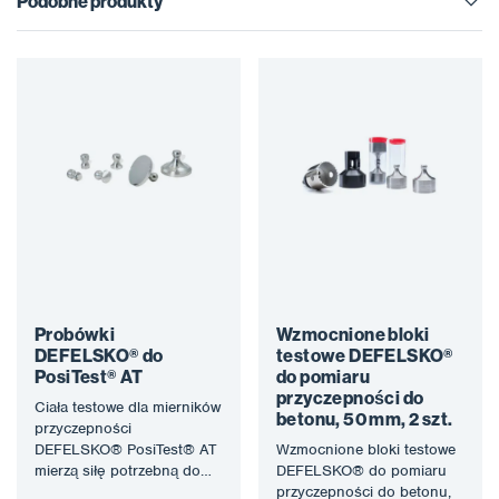
Podobne produkty
Probówki
Wzmocnione bloki
DEFELSKO® do
testowe DEFELSKO®
PosiTest® AT
do pomiaru
przyczepności do
Ciała testowe dla mierników
betonu, 50 mm, 2 szt.
przyczepności
DEFELSKO® PosiTest® AT
Wzmocnione bloki testowe
mierzą siłę potrzebną do
DEFELSKO® do pomiaru
oderwania określonej
przyczepności do betonu,