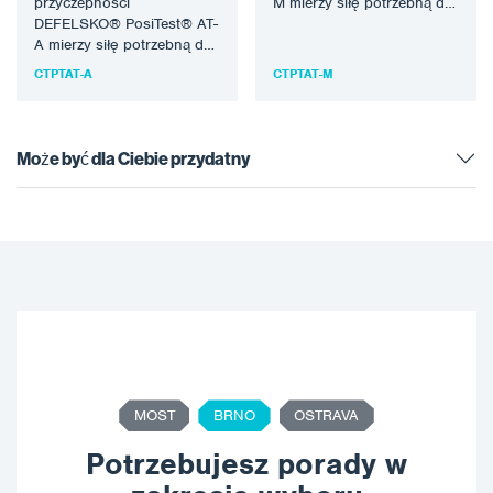
przyczepności
M mierzy siłę potrzebną do
DEFELSKO® PosiTest® AT-
oderwania określonej
A mierzy siłę potrzebną do
średnicy powłoki od
oderwania określonej
podłoża za pomocą układu
CTPTAT-A
CTPTAT-M
średnicy powłoki od
hydraulicznego…
podłoża za pomocą
regulowanego,
elektronicznie…
Może być dla Ciebie przydatny
MOST
BRNO
OSTRAVA
Potrzebujesz porady w