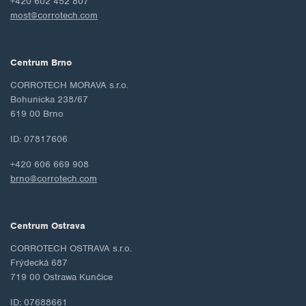
+420 602 452 807
most@corrotech.com
Centrum Brno
CORROTECH MORAVA s.r.o.
Bohunicka 238/67
619 00 Brno
ID: 07817606
+420 606 669 908
brno@corrotech.com
Centrum Ostrava
CORROTECH OSTRAVA s.r.o.
Frýdecká 687
719 00 Ostrawa Kunčice
ID: 07688661