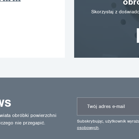
obr
Skorzystaj z doświa
WS
wiata obróbki powierzchni
Subskrybując, użytkownik wyra
iczego nie przegapić.
osobowych
.