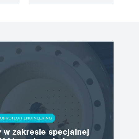
ORROTECH ENGINEERING
ostrava@corrotech.com
 w zakresie specjalnej
+420 602 789 403