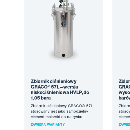
Zbiornik ciśnieniowy
Zbior
GRACO® 57L – wersja
GRAC
niskociśnieniowa HVLP, do
wyso
1,05 bara
baró
Zbiornik ciśnieniowy GRACO® 57L
Zbior
stosowany jest jako samodzielny
stosow
element malarski do natrysku
elemen
pneumatycznego lub jako zbiornik
pneuma
ZAWIERA WARIANTY
ZAWIE
na materiał wrażliwy na…
na mat