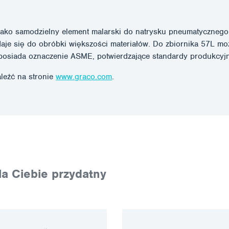
ko samodzielny element malarski do natrysku pneumatycznego lu
adaje się do obróbki większości materiałów. Do zbiornika 57L 
 posiada oznaczenie ASME, potwierdzające standardy produkcyj
leźć na stronie
www.graco.com
.
a Ciebie przydatny