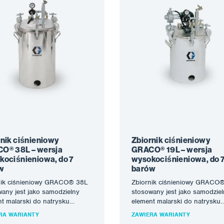
nik ciśnieniowy
Zbiornik ciśnieniowy
O® 38L – wersja
GRACO® 19L – wersja
kociśnieniowa, do 7
wysokociśnieniowa, do 7
w
barów
nik ciśnieniowy GRACO® 38L
Zbiornik ciśnieniowy GRACO
any jest jako samodzielny
stosowany jest jako samodzie
t malarski do natrysku
element malarski do natrysku
tycznego lub jako zbiornik
pneumatycznego lub jako zbio
RA WARIANTY
ZAWIERA WARIANTY
eriał wrażliwy na…
na materiał wrażliwy na…