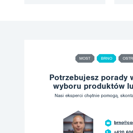
MOST
BRNO
OSTR
Potrzebujesz porady 
wyboru produktów lu
Nasi eksperci chętnie pomogą, skonta
brno@co
+420 60