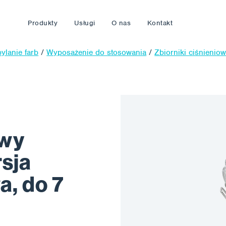
Produkty
Usługi
O nas
Kontakt
ylanie farb
/
Wyposażenie do stosowania
/
Zbiorniki ciśnienio
owy
sja
, do 7