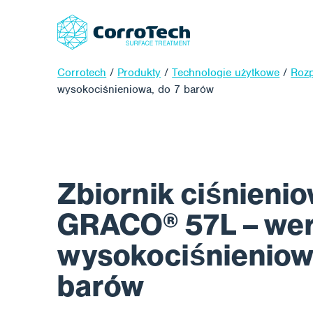
Corrotech
/
Produkty
/
Technologie użytkowe
/
Rozp
wysokociśnieniowa, do 7 barów
Zbiornik ciśnieni
GRACO® 57L – wer
wysokociśnieniowa
barów