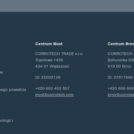
Centrum Most
Centrum Brn
CORROTECH TRADE s.r.o.
CORROTECH M
Topolowa 1456
Bohunicka 23
434 01 Większość
619 00 Brno
we
ID: 25002139
ID: 07817606
+420 602 452 807
+420 606 669
nego powietrza
most@corrotech.com
brno@corrote
logii i