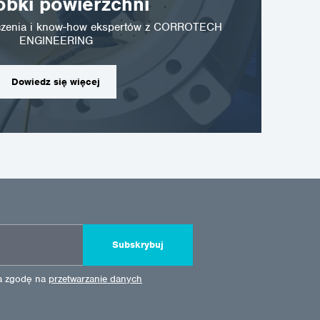
óbki powierzchni
dczenia i know-how ekspertów z CORROTECH
ENGINEERING
Dowiedz się więcej
Subskrybuj
ża zgodę na
przetwarzanie danych