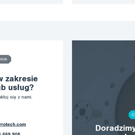
AVA
w zakresie
b usług?
ktuj się z nami.
C
rrotech.com
Doradzimy
6 669 908