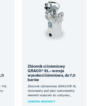
Zbiornik ciśnieniowy
GRACO® 8L – wersja
,0
wysokociśnieniowa, do 7,0
barów
® 19L
Zbiornik ciśnieniowy GRACO® 8L
lny
stosowany jest jako samodzielny
element malarski do natrysku
rnik
pneumatycznego lub jako zbiornik
ZAWIERA WARIANTY
na materiał wrażliwy na…