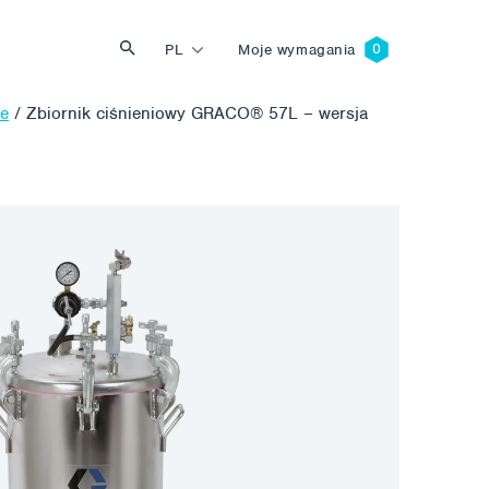
PL
Moje wymagania
we
/
Zbiornik ciśnieniowy GRACO® 57L – wersja
Szukaj