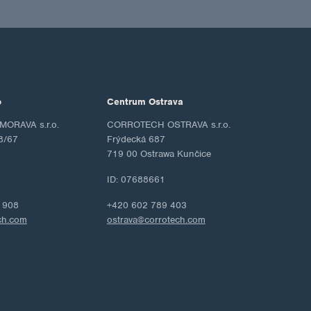
o
Centrum Ostrava
ORAVA s.r.o.
CORROTECH OSTRAVA s.r.o.
8/67
Frýdecká 687
719 00 Ostrawa Kunčice
ID: 07688661
 908
+420 602 789 403
ch.com
ostrava@corrotech.com