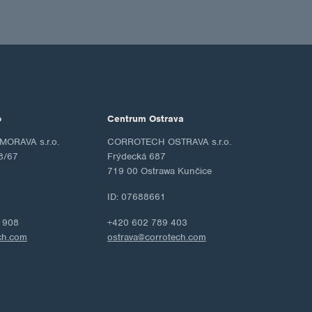
o
Centrum Ostrava
ORAVA s.r.o.
CORROTECH OSTRAVA s.r.o.
8/67
Frýdecká 687
719 00 Ostrawa Kunčice
ID: 07688661
 908
+420 602 789 403
ch.com
ostrava@corrotech.com