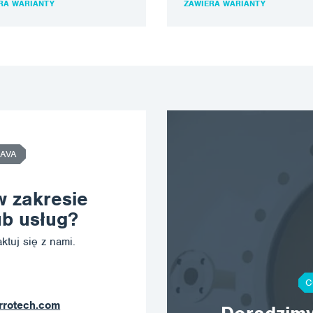
RA WARIANTY
ZAWIERA WARIANTY
eriał wrażliwy na…
na materiał wrażliwy na…
AVA
w zakresie
b usług?
ktuj się z nami.
C
orrotech.com