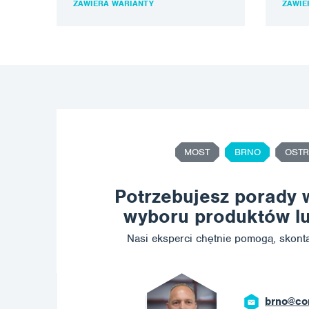
ZAWIERA WARIANTY
ZAWIE
na materiał wrażliwy na…
na mat
MOST
BRNO
OSTR
Potrzebujesz porady 
wyboru produktów lu
Nasi eksperci chętnie pomogą, skonta
ostrava@c