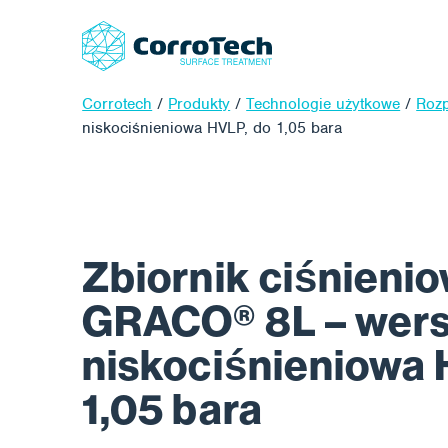
Corrotech
/
Produkty
/
Technologie użytkowe
/
Rozp
niskociśnieniowa HVLP, do 1,05 bara
Zbiornik ciśnieni
GRACO® 8L – wers
niskociśnieniowa 
1,05 bara