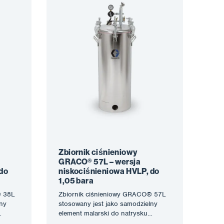
Zbiornik ciśnieniowy
GRACO® 57L – wersja
do
niskociśnieniowa HVLP, do
1,05 bara
® 38L
Zbiornik ciśnieniowy GRACO® 57L
lny
stosowany jest jako samodzielny
element malarski do natrysku
rnik
pneumatycznego lub jako zbiornik