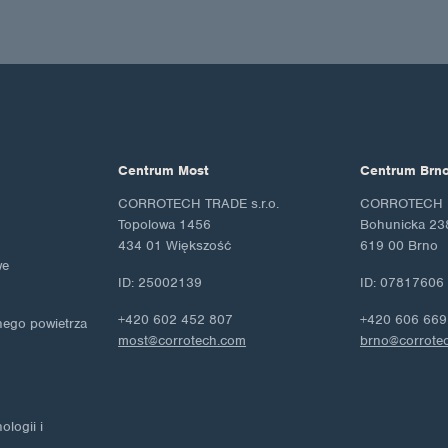
Centrum Most
Centrum Brn
CORROTECH TRADE s.r.o.
CORROTECH M
Topolowa 1456
Bohunicka 23
434 01 Większość
619 00 Brno
we
ID: 25002139
ID: 07817606
+420 602 452 807
+420 606 669
nego powietrza
most@corrotech.com
brno@corrote
logii i