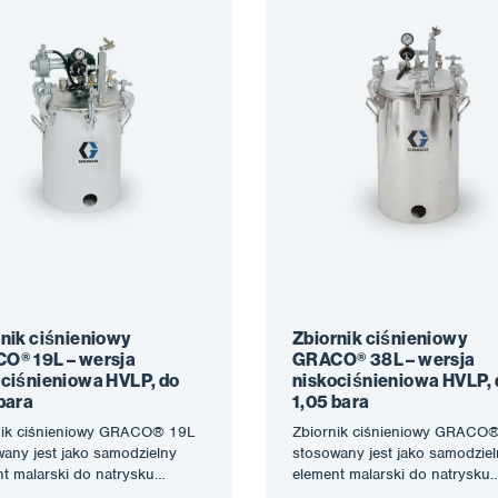
nik ciśnieniowy
Zbiornik ciśnieniowy
O® 19L – wersja
GRACO® 38L – wersja
ociśnieniowa HVLP, do
niskociśnieniowa HVLP, 
bara
1,05 bara
nik ciśnieniowy GRACO® 19L
Zbiornik ciśnieniowy GRACO
any jest jako samodzielny
stosowany jest jako samodzie
t malarski do natrysku
element malarski do natrysku
tycznego lub jako zbiornik
pneumatycznego lub jako zbio