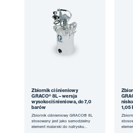
Zbiornik ciśnieniowy
Zbior
GRACO® 8L – wersja
GRAC
wysokociśnieniowa, do 7,0
nisk
barów
1,05 
Zbiornik ciśnieniowy GRACO® 8L
Zbior
stosowany jest jako samodzielny
stosow
element malarski do natrysku
elemen
pneumatycznego lub jako zbiornik
pneuma