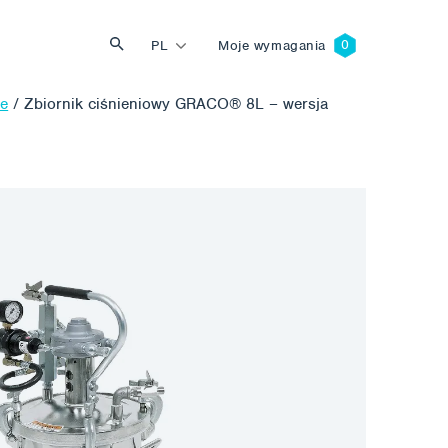
PL
Moje wymagania
we
/
Zbiornik ciśnieniowy GRACO® 8L – wersja
Szukaj