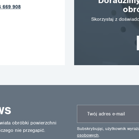
Doradzimy
789 403
obr
Skorzystaj z doświa
WS
wiata obróbki powierzchni
Subskrybując, użytkownik wyra
iczego nie przegapić.
osobowych
.