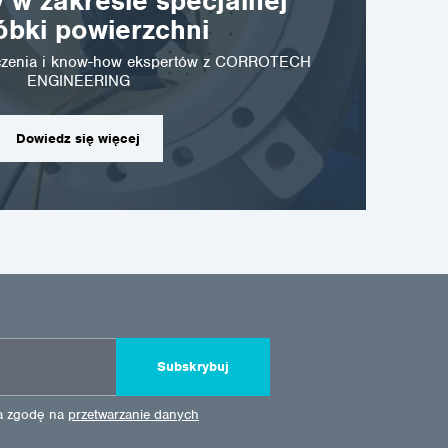
 w zakresie specjalnej
óbki powierzchni
dczenia i know-how ekspertów z CORROTECH
ENGINEERING
Dowiedz się więcej
Subskrybuj
ża zgodę na
przetwarzanie danych