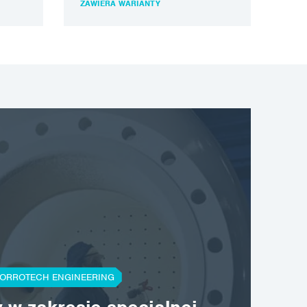
ZAWIERA WARIANTY
na materiał wrażliwy na…
ORROTECH ENGINEERING