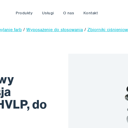
Produkty
Usługi
O nas
Kontakt
ylanie farb
/
Wyposażenie do stosowania
/
Zbiorniki ciśnienio
owy
ja
HVLP, do