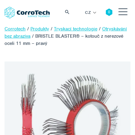
CZ
Corrotech
/
Produkty
/
Tryskací technologie
/
Otryskávání
bez abraziva
/
BRISTLE BLASTER® – kotouč z nerezové
oceli 11 mm – pravý
Vyhledávání