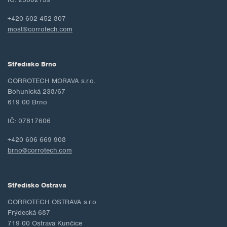
+420 602 452 807
most@corrotech.com
Středisko Brno
CORROTECH MORAVA s.r.o.
Bohunická 238/67
619 00 Brno
IČ: 07817606
+420 606 669 908
brno@corrotech.com
Středisko Ostrava
CORROTECH OSTRAVA s.r.o.
Frýdecká 687
719 00 Ostrava Kunčice