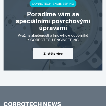
CORROTECH ENGINEERING
Poradíme vám se
speciálními povrchovými
úpravami
Využijte zkušeností a know-how odborníků
z CORROTECH ENGINEERING
Zjistěte více
CORROTECH NEWS