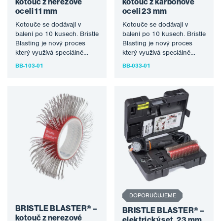
kotouč z nerezové
kotouč z karbonové
oceli 11 mm
oceli 23 mm
Kotouče se dodávají v
Kotouče se dodávají v
balení po 10 kusech. Bristle
balení po 10 kusech. Bristle
Blasting je nový proces
Blasting je nový proces
který využívá speciálně
který využívá speciálně
konstruovaný rotační
konstruovaný rotační
BB-103-01
BB-033-01
štětinový nástroj…
štětinový nástroj…
DOPORUČUJEME
BRISTLE BLASTER® –
BRISTLE BLASTER® –
kotouč z nerezové
elektrický set, 23 mm