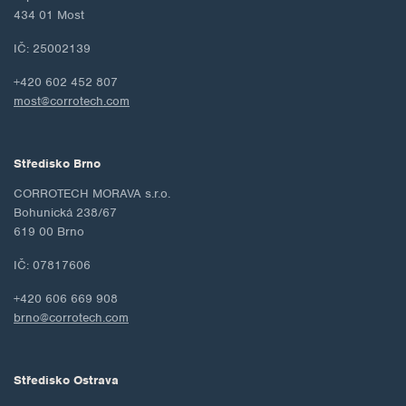
434 01 Most
IČ: 25002139
+420 602 452 807
most@corrotech.com
Středisko Brno
CORROTECH MORAVA s.r.o.
Bohunická 238/67
619 00 Brno
IČ: 07817606
+420 606 669 908
brno@corrotech.com
Středisko Ostrava