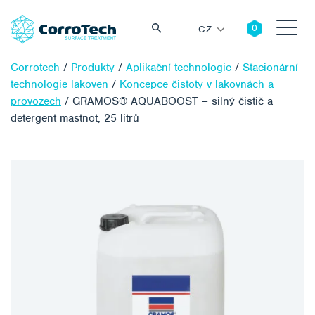
CZ
Corrotech
/
Produkty
/
Aplikační technologie
/
Stacionární
technologie lakoven
/
Koncepce čistoty v lakovnách a
provozech
/
GRAMOS® AQUABOOST – silný čistič a
detergent mastnot, 25 litrů
Vyhledávání