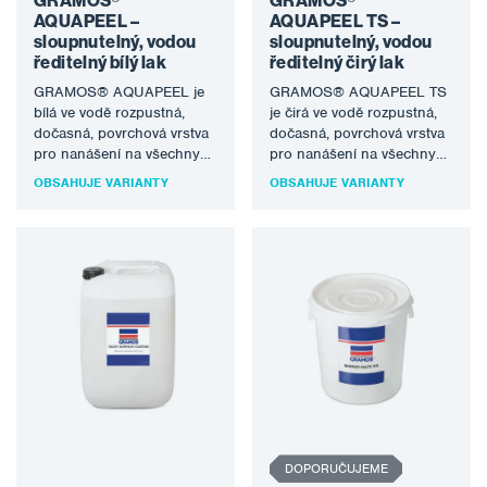
GRAMOS®
GRAMOS®
AQUAPEEL –
AQUAPEEL TS –
sloupnutelný, vodou
sloupnutelný, vodou
ředitelný bílý lak
ředitelný čirý lak
GRAMOS® AQUAPEEL je
GRAMOS® AQUAPEEL TS
bílá ve vodě rozpustná,
je čirá ve vodě rozpustná,
dočasná, povrchová vrstva
dočasná, povrchová vrstva
pro nanášení na všechny
pro nanášení na všechny
hladké, čisté, kovové
hladké, čisté, kovové
OBSAHUJE VARIANTY
OBSAHUJE VARIANTY
povrchy tak, aby…
povrchy tak,…
DOPORUČUJEME