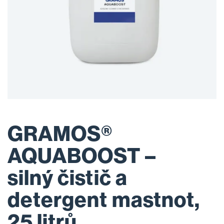
GRAMOS®
AQUABOOST –
silný čistič a
detergent mastnot,
25 litrů