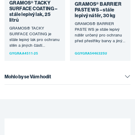
GRAMOS® TACKY
GRAMOS® BARRIER
SURFACE COATING –
PASTE WS – stále
stále lepivý lak, 25
lepivý nátěr, 30 kg
litrů
GRAMOS® BARRIER
GRAMOS® TACKY
PASTE WS je stále lepivý
SURFACE COATING je
nátěr určený pro ochranu
stále lepivý lak pro ochranu
před přestřiky barvy a jiným
stěn a jiných částí
znečištěním do stříkacích
stříkacího boxu před
boxů,…
GYGRAA4511-25
GGYGRA5446325U
přestřiky barvy. Jedná…
Mohlo by se Vám hodit