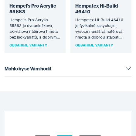
Hempel’s Pro Acrylic
Hempatex Hi-Build
55883
46410
Hempel’s Pro Acrylic
Hempatex HI-Build 46410
55883 je dvousložková,
je fyzikálně zasychající,
akrylátová nátěrová hmota
vysoce nanášivá nátěrová
bez isokyanátů, s dobrým
hmota s dobrou stálostí
leskem a barevnou
odstínu matného vzhledu.
OBSAHUJE VARIANTY
OBSAHUJE VARIANTY
stabilitou. Je odolný vodě…
Produkt je vyroben na…
Mohlo by se Vám hodit