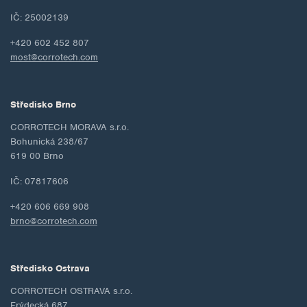
IČ: 25002139
+420 602 452 807
most@corrotech.com
Středisko Brno
CORROTECH MORAVA s.r.o.
Bohunická 238/67
619 00 Brno
IČ: 07817606
+420 606 669 908
brno@corrotech.com
Středisko Ostrava
CORROTECH OSTRAVA s.r.o.
Frýdecká 687