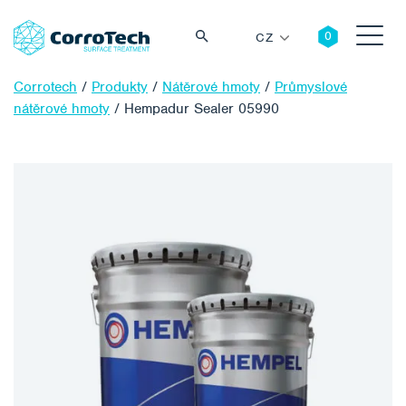
CZ
Corrotech
/
Produkty
/
Nátěrové hmoty
/
Průmyslové
nátěrové hmoty
/
Hempadur Sealer 05990
Vyhledávání