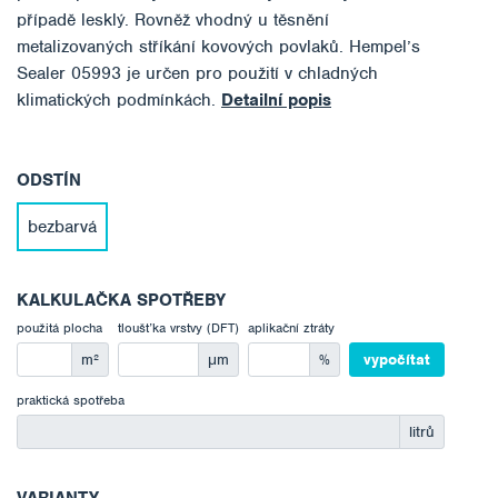
případě lesklý. Rovněž vhodný u těsnění
metalizovaných stříkání kovových povlaků. Hempel’s
Sealer 05993 je určen pro použití v chladných
klimatických podmínkách.
Detailní popis
ODSTÍN
bezbarvá
KALKULAČKA SPOTŘEBY
použitá plocha
tloušťka vrstvy (DFT)
aplikační ztráty
m²
μm
%
vypočítat
praktická spotřeba
litrů