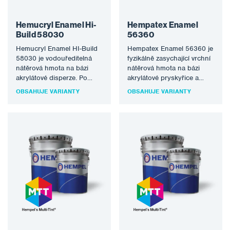
Hemucryl Enamel Hi-
Hempatex Enamel
Build 58030
56360
Hemucryl Enamel HI-Build
Hempatex Enamel 56360 je
58030 je vodouředitelná
fyzikálně zasychající vrchní
nátěrová hmota na bázi
nátěrová hmota na bázi
akrylátové disperze. Po
akrylátové pryskyřice a
zaschnutí tvoří
nechlorovaného
OBSAHUJE VARIANTY
OBSAHUJE VARIANTY
nežloutnoucí a lesklý nátěr
změkčovadla s optimální
s…
stálostí lesku…