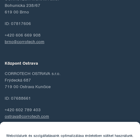
Bohunicka 238/67
619 00 Brno
ID: 07817606
+420 606 669 908
brno@corrotech.com
Központ Ostrava
CORROTECH OSTRAVA s.r.o.
Frýdecká 687
719 00 Ostrava Kunčice
ID: 07688661
+420 602 789 403
ostrava@corrotech.com
Weboldalunk és szolgáltatásaink optimalizálása érdekében sütiket használunk.