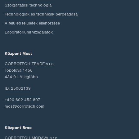
Szolgáltatási technológia
Technológiák és technikák bérbeadása
A felületi felületek ellenőrzése
Laboratóriumi vizsgálatok
Központ Most
CORROTECH TRADE s.r.o.
Topolová 1456
434 01 A legtöbb
ID: 25002139
+420 602 452 807
most@corrotech.com
Központ Brno
CORROTECH MORAVA s.r.o.