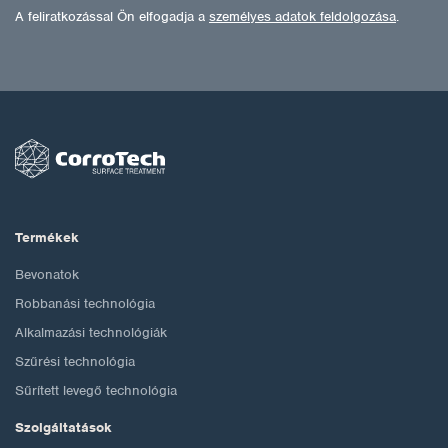
A feliratkozással Ön elfogadja a
személyes adatok feldolgozása
.
Termékek
Bevonatok
Robbanási technológia
Alkalmazási technológiák
Szűrési technológia
Sűrített levegő technológia
Szolgáltatások