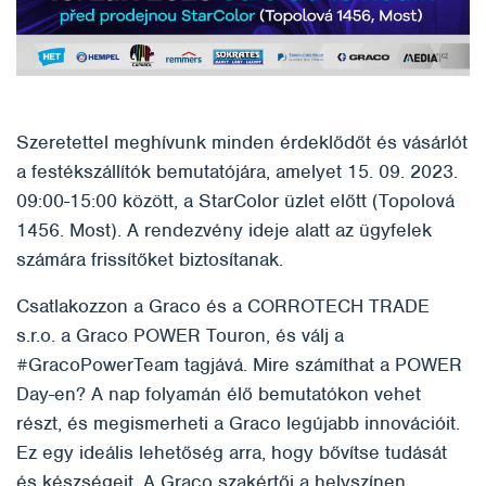
Szeretettel meghívunk minden érdeklődőt és vásárlót
a festékszállítók bemutatójára, amelyet 15. 09. 2023.
09:00-15:00 között, a StarColor üzlet előtt (Topolová
1456. Most). A rendezvény ideje alatt az ügyfelek
számára frissítőket biztosítanak.
Csatlakozzon a Graco és a CORROTECH TRADE
s.r.o. a Graco POWER Touron, és válj a
#GracoPowerTeam tagjává. Mire számíthat a POWER
Day-en? A nap folyamán élő bemutatókon vehet
részt, és megismerheti a Graco legújabb innovációit.
Ez egy ideális lehetőség arra, hogy bővítse tudását
és készségeit. A Graco szakértői a helyszínen