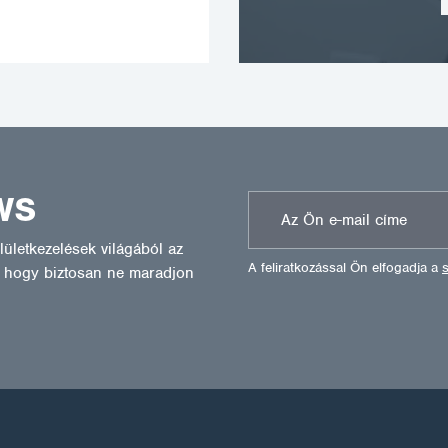
WS
ületkezelések világából az
A feliratkozással Ön elfogadja a
l, hogy biztosan ne maradjon