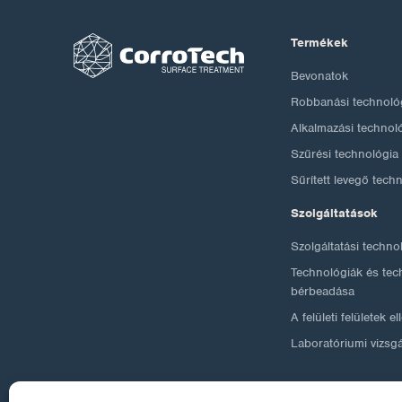
Termékek
Bevonatok
Robbanási technoló
Alkalmazási technol
Szűrési technológia
Sűrített levegő tech
Szolgáltatások
Szolgáltatási techno
Technológiák és tec
bérbeadása
A felületi felületek e
Laboratóriumi vizsg