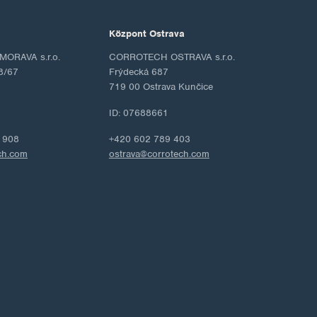
Központ Ostrava
ORAVA s.r.o.
CORROTECH OSTRAVA s.r.o.
8/67
Frýdecká 687
719 00 Ostrava Kunčice
ID: 07688661
 908
+420 602 789 403
ch.com
ostrava@corrotech.com