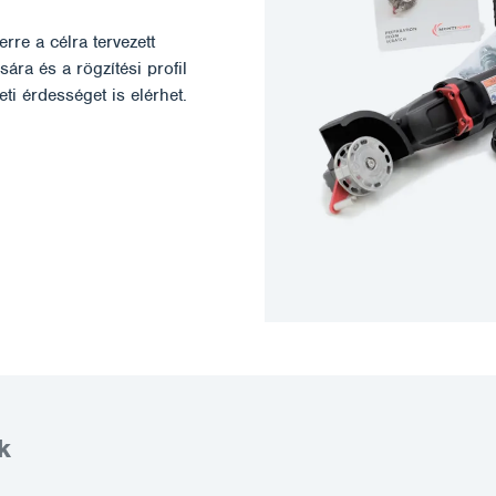
rre a célra tervezett
ára és a rögzítési profil
eti érdességet is elérhet.
k