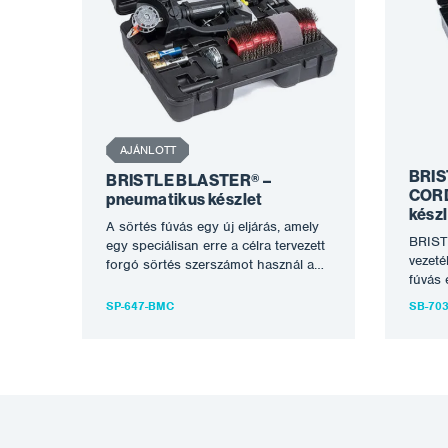
AJÁNLOTT
BRIS
BRISTLE BLASTER® –
CORD
pneumatikus készlet
készl
A sörtés fúvás egy új eljárás, amely
BRIS
egy speciálisan erre a célra tervezett
vezeté
forgó sörtés szerszámot használ a
fúvás 
korrózió eltávolítására…
speciá
SP-647-BMC
SB-70