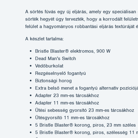
A sörtés fúvás egy új eljárás, amely egy speciálisan e
sörték hegyét úgy tervezték, hogy a korrodált felül
felület a hagyományos robbantási eljárás textúráját és
A készlet tartalma:
Bristle Blaster® elektromos, 900 W
Dead Man's Switch
Védőburkolat
Rezgéselnyelő fogantyú
Biztonsági horog
Extra belső menet a fogantyú alternatív pozíció
Adapter 23 mm-es tárcsákhoz
Adapter 11 mm-es tárcsákhoz
Ütési sebesség gyorsító 23 mm-es tárcsákhoz
Ütésgyorsító 11 mm-es tárcsákhoz
5 Bristle Blaster® korong, piros, 23 mm széles
5 Bristle Blaster® korong, piros, szélesség 11