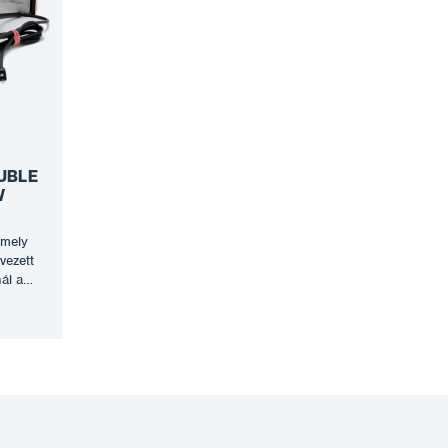
UBLE
W
amely
vezett
ál a