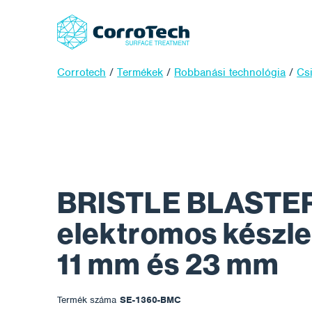
Corrotech
/
Termékek
/
Robbanási technológia
/
Cs
BRISTLE BLASTER
elektromos készle
11 mm és 23 mm
Termék száma
SE-1360-BMC