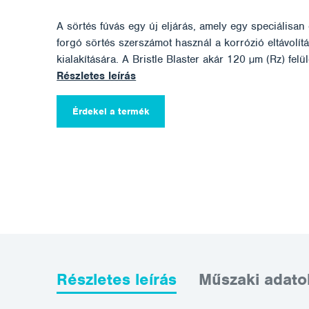
A sörtés fúvás egy új eljárás, amely egy speciálisan e
forgó sörtés szerszámot használ a korrózió eltávolítás
kialakítására. A Bristle Blaster akár 120 µm (Rz) felül
Részletes leírás
Érdekel a termék
Részletes leírás
Műszaki adato