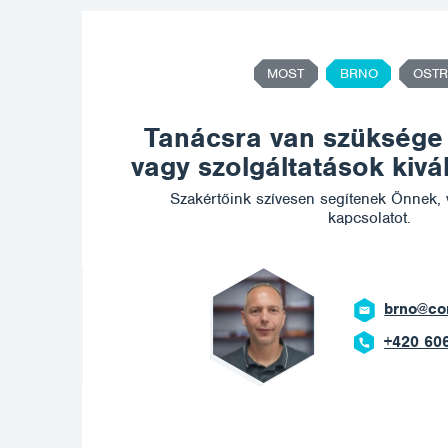
MOST
BRNO
OSTR
Tanácsra van szüksége
vagy szolgáltatások kiv
Szakértőink szívesen segítenek Önnek, 
kapcsolatot.
otech.com
669 908