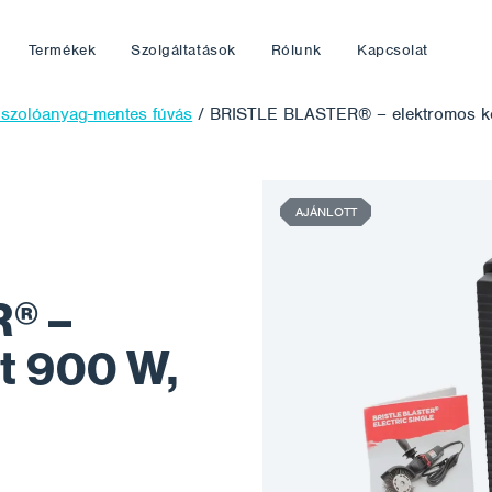
Termékek
Szolgáltatások
Rólunk
Kapcsolat
iszolóanyag-mentes fúvás
/
BRISTLE BLASTER® – elektromos k
AJÁNLOTT
® –
t 900 W,