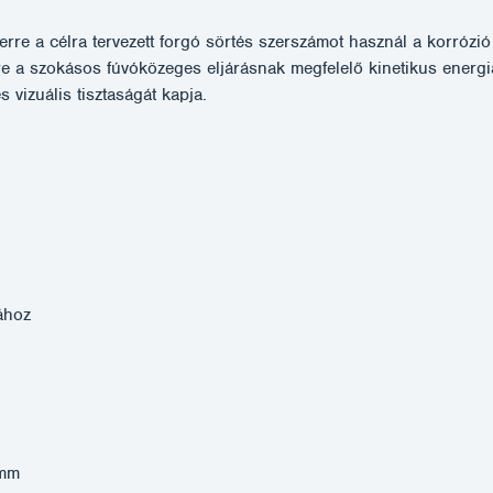
rre a célra tervezett forgó sörtés szerszámot használ a korrózió el
etre a szokásos fúvóközeges eljárásnak megfelelő kinetikus ene
 vizuális tisztaságát kapja.
jához
 mm