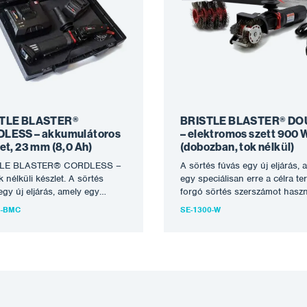
TLE BLASTER®
BRISTLE BLASTER® DO
LESS – akkumulátoros
– elektromos szett 900 
et, 23 mm (8,0 Ah)
(dobozban, tok nélkül)
TLE BLASTER® CORDLESS –
A sörtés fúvás egy új eljárás, 
k nélküli készlet. A sörtés
egy speciálisan erre a célra ter
egy új eljárás, amely egy
forgó sörtés szerszámot haszn
lisan erre a célra tervezett…
korrózió eltávolítására…
3-BMC
SE-1300-W