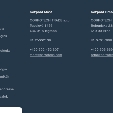
Központ Most
Központ Brno
CORROTECH TRADE s.r.o.
CORROTECH M
Topolová 1456
Bohunicka 23
gia
434 01 A legtöbb
619 00 Brno
ógiák
ID: 25002139
ID: 07817606
+420 602 452 807
+420 606 669
nológia
most@corrotech.com
brno@corrote
lógia
hnikák
llenőrzése
álatok