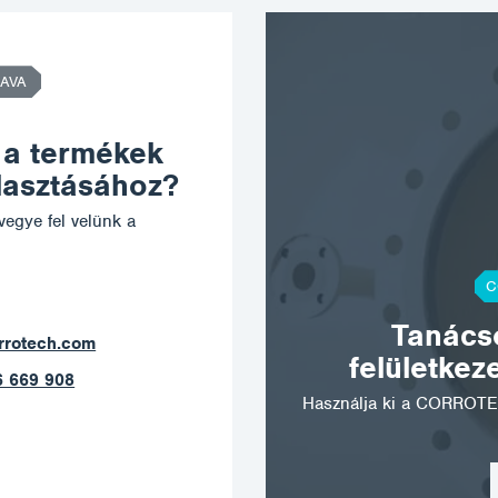
AVA
 a termékek
álasztásához?
vegye fel velünk a
C
Tanácso
ostrava@corrotech.com
felületkez
+420 602 789 403
Használja ki a CORROTE