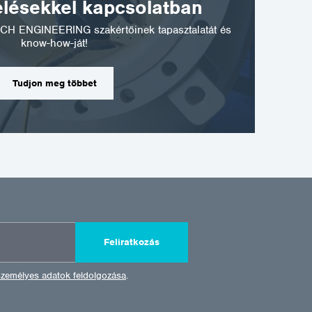
elésekkel kapcsolatban
CH ENGINEERING szakértőinek tapasztalatát és
know-how-ját!
Tudjon meg többet
Feliratkozás
személyes adatok feldolgozása
.