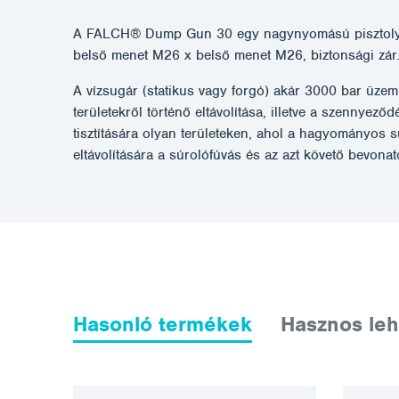
A FALCH® Dump Gun 30 egy nagynyomású pisztoly, a
belső menet M26 x belső menet M26, biztonsági zár
A vízsugár (statikus vagy forgó) akár 3000 bar üzem
területekről történő eltávolítása, illetve a szennyez
tisztítására olyan területeken, ahol a hagyományos
eltávolítására a súrolófúvás és az azt követő bevona
Hasonló termékek
Hasznos leh