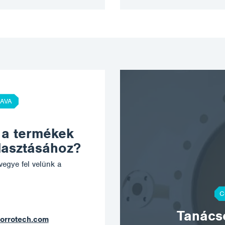
AVA
 a termékek
álasztásához?
vegye fel velünk a
C
Tanácso
orrotech.com