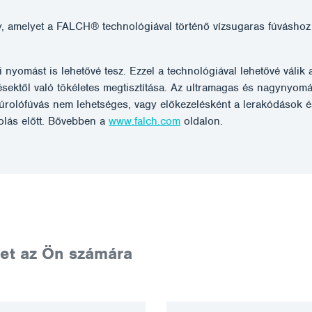
melyet a FALCH® technológiával történő vízsugaras fúváshoz t
.
i nyomást is lehetővé tesz. Ezzel a technológiával lehetővé váli
ődésektől való tökéletes megtisztítása. Az ultramagas és nagynyom
 súrolófúvás nem lehetséges, vagy előkezelésként a lerakódáso
tolás előtt. Bővebben a
www.falch.com
oldalon.
et az Ön számára