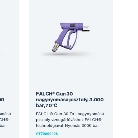
FALCH® Gun 30
00
nagynyomású pisztoly, 3.000
bar, 70°C
omású
FALCH® Gun 30 Ex-i nagynyomású
ALCH®
pisztoly vízsugárfúváshoz FALCH®
bar,
technológiával. Nyomás 3000 bar,
enet
vízhőmérséklet 70°C, belső menet
CTZ0000208
M26 x belső menet…