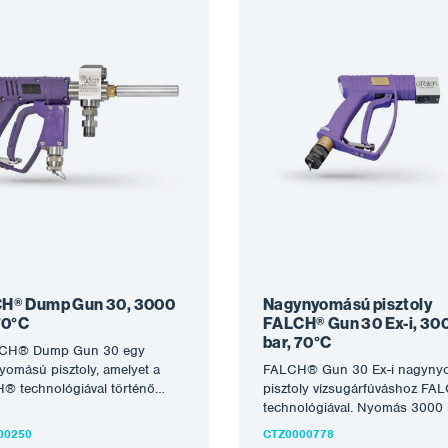
H® Dump Gun 30, 3000
Nagynyomású pisztoly
70°C
FALCH® Gun 30 Ex-i, 30
bar, 70°C
CH® Dump Gun 30 egy
omású pisztoly, amelyet a
FALCH® Gun 30 Ex-i nagyny
® technológiával történő
pisztoly vízsugárfúváshoz F
aras fúváshoz terveztek.
technológiával. Nyomás 3000 
s 3000 bar, vízhőmérséklet…
vízhőmérséklet 70°C, belső m
00250
CTZ0000778
M26 x belső menet…