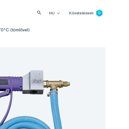
HU
Követeléseim
0°C (tömlővel)
Keresés