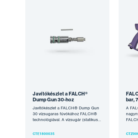
Javítókészlet a FALCH®
FALC
Dump Gun 30-hoz
bar, 
Javítókészlet a FALCH® Dump Gun
A FAL
30 vízsugaras fúvókához FALCH®
nagyny
technológiával. A vízsugár (statikus
FALCH
vagy forgó) akár 3000 bar üzemi
vízsug
nyomást…
Nyomá
CTE1800035
CTZ00