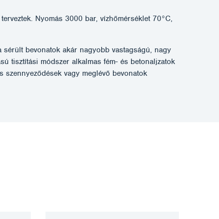
erveztek. Nyomás 3000 bar, vízhőmérséklet 70°C,
k a sérült bevonatok akár nagyobb vastagságú, nagy
ású tisztítási módszer alkalmas fém- és betonaljzatok
k és szennyeződések vagy meglévő bevonatok