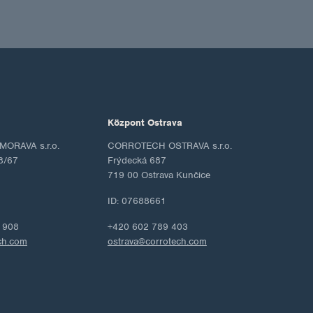
Központ Ostrava
ORAVA s.r.o.
CORROTECH OSTRAVA s.r.o.
8/67
Frýdecká 687
719 00 Ostrava Kunčice
ID: 07688661
 908
+420 602 789 403
ch.com
ostrava@corrotech.com