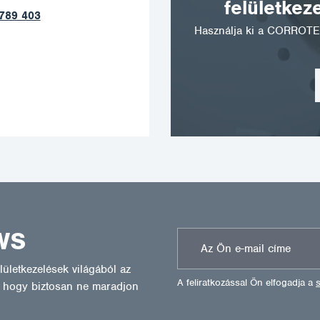
felületkez
789 403
Használja ki a CORROTE
WS
ületkezelések világából az
A feliratkozással Ön elfogadja a
l, hogy biztosan ne maradjon