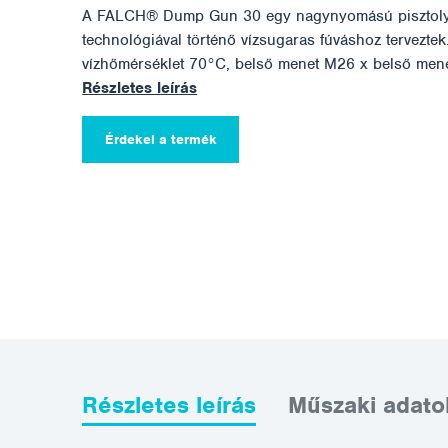
A FALCH® Dump Gun 30 egy nagynyomású pisztoly
technológiával történő vízsugaras fúváshoz tervezte
vízhőmérséklet 70°C, belső menet M26 x belső mene
Részletes leírás
Érdekel a termék
Részletes leírás
Műszaki adato