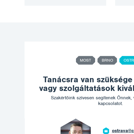
MOST
BRNO
OSTR
Tanácsra van szüksége
vagy szolgáltatások kiv
Szakértőink szívesen segítenek Önnek, 
kapcsolatot.
ostrava@c