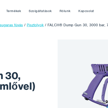
Termékek
Szolgáltatások
Rólunk
Kapcsolat
zsugaras fúvás
/
Pisztolyok
/
FALCH® Dump Gun 30, 3000 bar, 7
 30,
ömlővel)