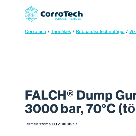
Corrotech
/
Termékek
/
Robbanási technológia
/
Ví
FALCH® Dump Gun
3000 bar, 70°C (t
Termék száma
CTZ0000217