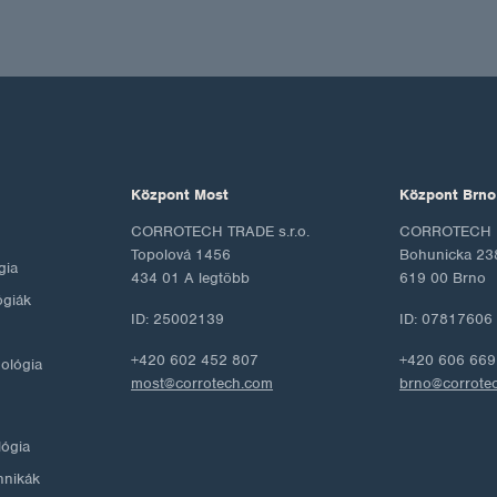
Központ Most
Központ Brno
CORROTECH TRADE s.r.o.
CORROTECH M
Topolová 1456
Bohunicka 23
gia
434 01 A legtöbb
619 00 Brno
ógiák
ID: 25002139
ID: 07817606
+420 602 452 807
+420 606 669
nológia
most@corrotech.com
brno@corrote
lógia
hnikák