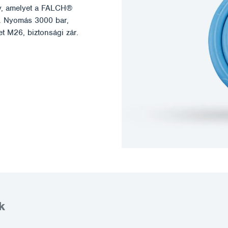
, amelyet a FALCH®
k. Nyomás 3000 bar,
t M26, biztonsági zár.
k